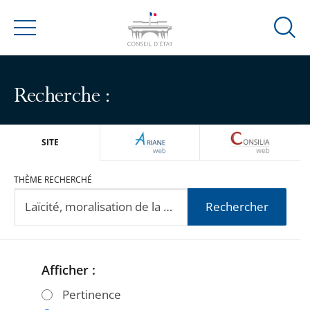
Ouvrir
Menu
la
modal
de
Recherche :
reche
ARIANEWEB
CONSILIA
SITE
THÈME RECHERCHÉ
Rechercher
Afficher :
Passer
Passer
les
les
Pertinence
filtres
filtres