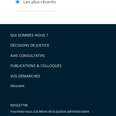
Les plus récents
pour
pour
arriver
arriver
après
avant
QUI SOMMES-NOUS ?
DÉCISIONS DE JUSTICE
AVIS CONSULTATIFS
PUBLICATIONS & COLLOQUES
VOS DÉMARCHES
Glossaire
INFOLETTRE
Inscrivez-vous à la lettre de la Justice administrative