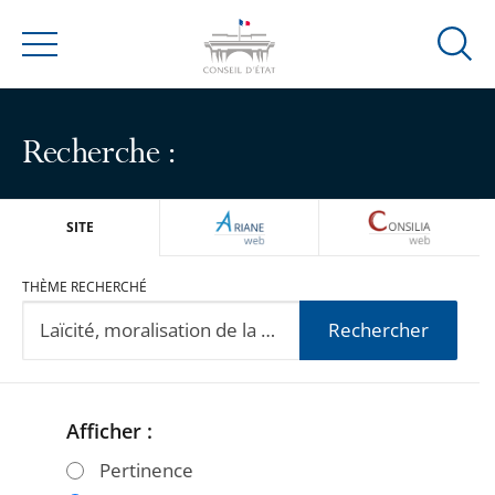
Ouvrir
Menu
la
modal
de
Recherche :
reche
ARIANEWEB
CONSILIA
SITE
THÈME RECHERCHÉ
Rechercher
Afficher :
Passer
Passer
les
les
Pertinence
filtres
filtres