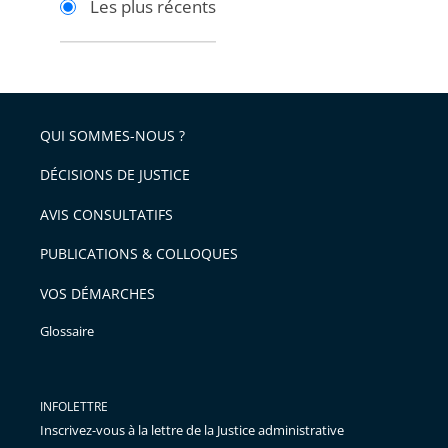
Les plus récents
pour
pour
arriver
arriver
après
avant
QUI SOMMES-NOUS ?
DÉCISIONS DE JUSTICE
AVIS CONSULTATIFS
PUBLICATIONS & COLLOQUES
VOS DÉMARCHES
Glossaire
INFOLETTRE
Inscrivez-vous à la lettre de la Justice administrative