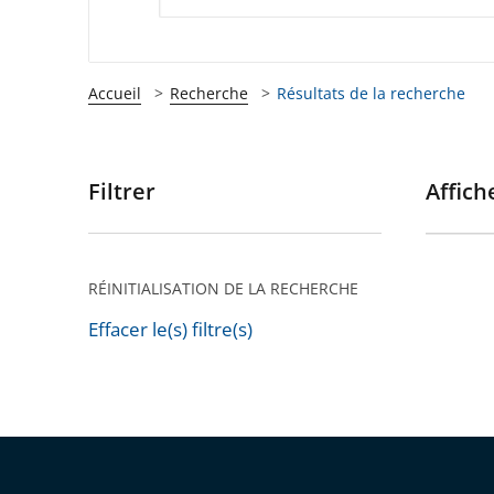
Accueil
Recherche
Résultats de la recherche
Filtrer
Affiche
Passer
les
filtres
pour
RÉINITIALISATION DE LA RECHERCHE
arriver
Effacer le(s) filtre(s)
après
Passer
les
filtres
pour
arriver