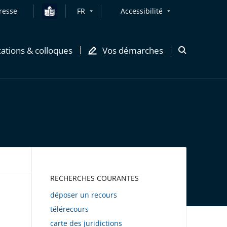
resse
FR
Accessibilité
cations & colloques
Vos démarches
Ouvrir
la
modale
de
recherche
AWEB
RECHERCHES COURANTES
déposer un recours
télérecours
carte des juridictions