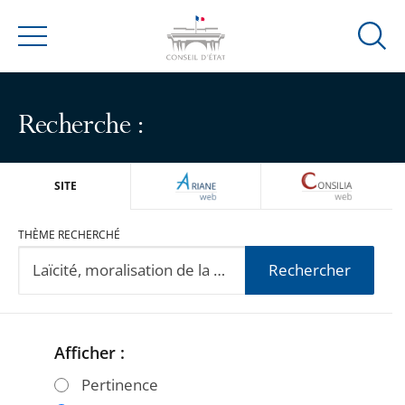
Ouvrir
Menu
la
modal
de
Recherche :
reche
ARIANEWEB
CONSILIA
SITE
THÈME RECHERCHÉ
Rechercher
Afficher :
Passer
Passer
les
les
Pertinence
filtres
filtres