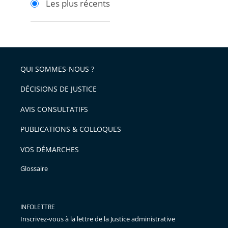
Les plus récents
pour
pour
arriver
arriver
après
avant
QUI SOMMES-NOUS ?
DÉCISIONS DE JUSTICE
AVIS CONSULTATIFS
PUBLICATIONS & COLLOQUES
VOS DÉMARCHES
Glossaire
INFOLETTRE
Inscrivez-vous à la lettre de la Justice administrative