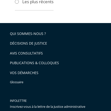
Les plus récents
pour
pour
arriver
arriver
après
avant
QUI SOMMES-NOUS ?
DÉCISIONS DE JUSTICE
AVIS CONSULTATIFS
PUBLICATIONS & COLLOQUES
VOS DÉMARCHES
Glossaire
INFOLETTRE
Inscrivez-vous à la lettre de la Justice administrative