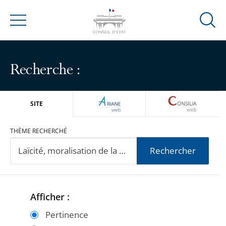
Ouvrir
Menu
la
modal
de
Recherche :
reche
ARIANEWEB
CONSILIA
SITE
THÈME RECHERCHÉ
Rechercher
Afficher :
Passer
Passer
les
les
Pertinence
filtres
filtres