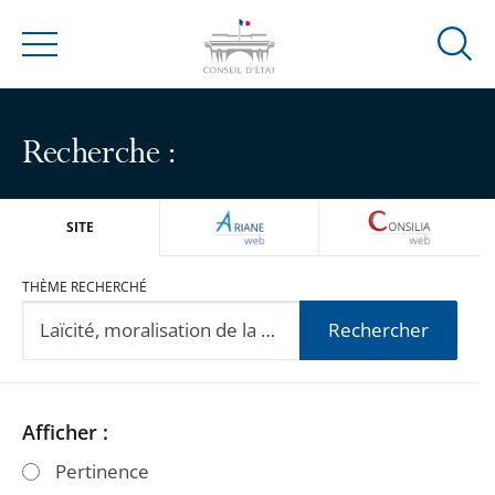
Ouvrir
Menu
la
modal
de
Recherche :
reche
ARIANEWEB
CONSILIA
SITE
THÈME RECHERCHÉ
Rechercher
Passer
Passer
Afficher :
les
les
Pertinence
filtres
filtres