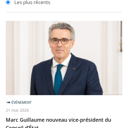
Les plus récents
pour
pour
arriver
arriver
après
avant
Marc
Guillaume
nouveau
vice-
président
du
Conseil
d’État
ÉVÉNEMENT
21 mai 2026
Marc Guillaume nouveau vice-président du
Conseil d’État