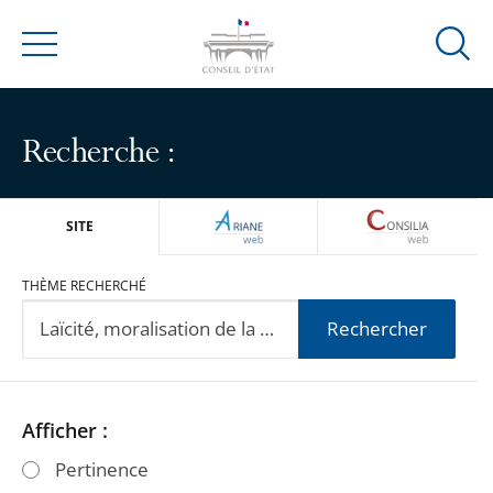
Ouvrir
Menu
la
modal
de
Recherche :
reche
ARIANEWEB
CONSILIA
SITE
THÈME RECHERCHÉ
Rechercher
Passer
Passer
Afficher :
les
les
Pertinence
filtres
filtres