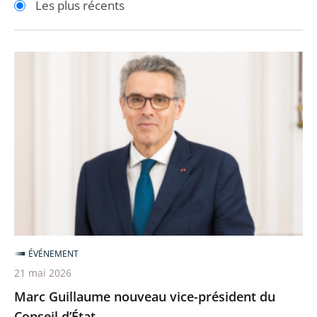
Les plus récents
pour
pour
arriver
arriver
après
avant
Marc
Guillaume
nouveau
vice-
président
du
Conseil
d’État
ÉVÉNEMENT
21 mai 2026
Marc Guillaume nouveau vice-président du
Conseil d’État