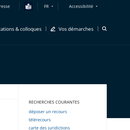
resse
FR
Accessibilité
cations & colloques
Vos démarches
Ouvrir
la
modale
de
recherche
AWEB
RECHERCHES COURANTES
déposer un recours
télérecours
carte des juridictions