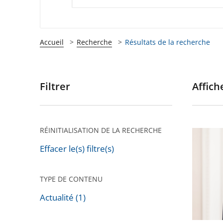
Accueil
Recherche
Résultats de la recherche
Filtrer
Affiche
Passer
les
filtres
pour
RÉINITIALISATION DE LA RECHERCHE
Marc
arriver
Guillau
Effacer le(s) filtre(s)
après
nouvea
vice-
TYPE DE CONTENU
préside
Actualité (1)
du
Passer
Conseil