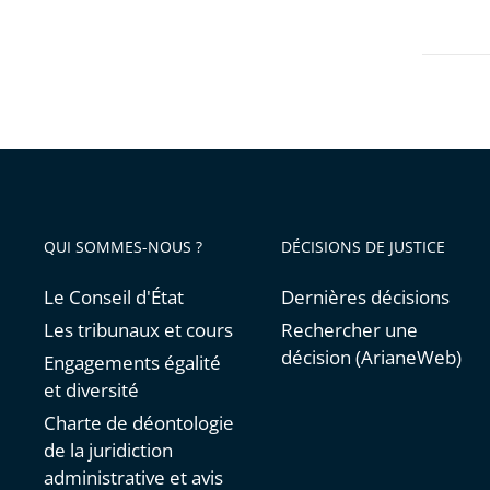
les
d’État
filtres
pour
arriver
avant
QUI SOMMES-NOUS ?
DÉCISIONS DE JUSTICE
Le Conseil d'État
Dernières décisions
Les tribunaux et cours
Rechercher une
décision (ArianeWeb)
Engagements égalité
et diversité
Charte de déontologie
de la juridiction
administrative et avis