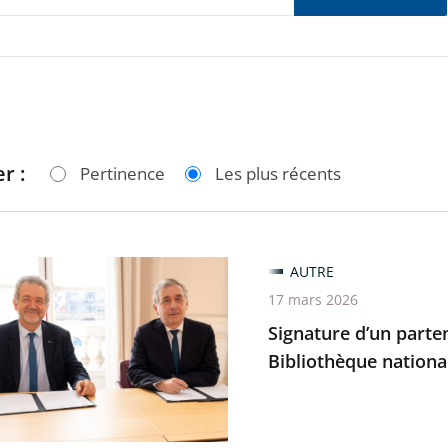
r :
Pertinence
Les plus récents
re
AUTRE
17 mars 2026
riat
Signature d’un partena
Bibliothèque nationa