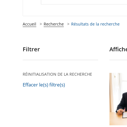
Accueil
Recherche
Résultats de la recherche
Filtrer
Affiche
Passer
les
filtres
pour
RÉINITIALISATION DE LA RECHERCHE
Signatu
arriver
d’un
Effacer le(s) filtre(s)
après
Passer
partena
les
entre
filtres
le
pour
Conseil
arriver
d’État