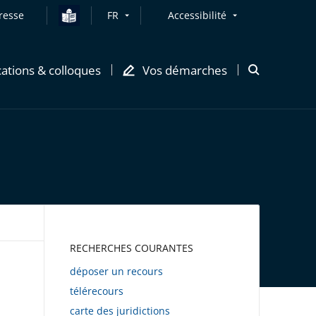
resse
FR
Accessibilité
cations & colloques
Vos démarches
Ouvrir
la
modale
de
recherche
AWEB
RECHERCHES COURANTES
déposer un recours
télérecours
carte des juridictions