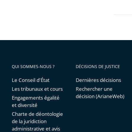
avant
et
la
Bibliot
nationa
de
France
QUI SOMMES-NOUS ?
DÉCISIONS DE JUSTICE
Le Conseil d'État
Dernières décisions
Les tribunaux et cours
Rechercher une
décision (ArianeWeb)
Engagements égalité
et diversité
Charte de déontologie
de la juridiction
administrative et avis