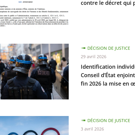
contre le décret qui 
elles
cation
DÉCISION DE JUSTICE
elle
29 avril 2026
Identification indivi
s
Conseil d’État enjoin
fin 2026 la mise en œ
mes
ait
ion
DÉCISION DE JUSTICE
ques
3 avril 2026