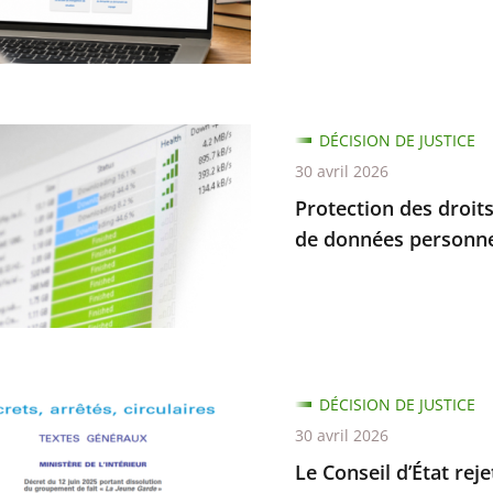
es
s
nement
ion
DÉCISION DE JUSTICE
30 avril 2026
dre
Protection des droits
r
de données personnel
tion
e
rme
DÉCISION DE JUSTICE
ent
30 avril 2026
Le Conseil d’État rej
s