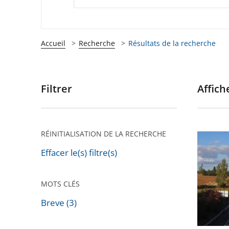
Accueil
Recherche
Résultats de la recherche
Filtrer
Affiche
Passer
les
filtres
pour
RÉINITIALISATION DE LA RECHERCHE
Autorou
arriver
«
Effacer le(s) filtre(s)
après
A69
»
MOTS CLÉS
:
Breve (3)
Le
Passer
Conseil