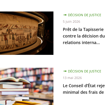
e
DÉCISION DE JUSTICE
5 juin 2026
Prêt de la Tapisserie
rie
contre la décision du
relations interna...
e
ant
DÉCISION DE JUSTICE
13 mai 2026
Le Conseil d’État re
minimal des frais de 