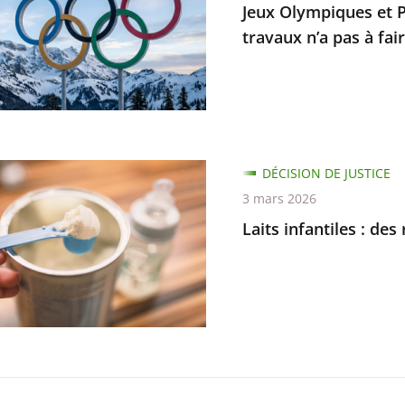
Jeux Olympiques et P
piques
travaux n’a pas à fair
e
ur
er
ble
DÉCISION DE JUSTICE
es
3 mars 2026
Laits infantiles : d
andations
es
s