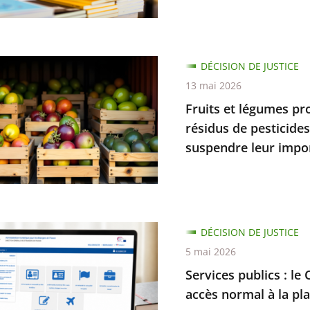
n
on
nt
DÉCISION DE JUSTICE
t
13 mai 2026
que
s
Fruits et légumes pr
nt
résidus de pesticide
suspendre leur impo
n
s
.
s
DÉCISION DE JUSTICE
nt
5 mai 2026
Services publics : le 
accès normal à la pl