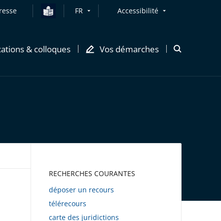
resse
FR
Accessibilité
cations & colloques
Vos démarches
Ouvrir
la
modale
de
recherche
AWEB
RECHERCHES COURANTES
déposer un recours
télérecours
carte des juridictions