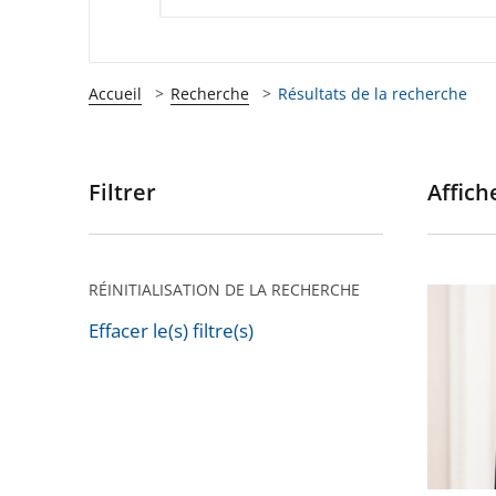
Accueil
Recherche
Résultats de la recherche
Filtrer
Affiche
Passer
les
filtres
pour
RÉINITIALISATION DE LA RECHERCHE
Marc
arriver
Guillau
Effacer le(s) filtre(s)
après
Passer
nouvea
les
vice-
filtres
préside
pour
du
arriver
Conseil