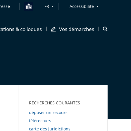
resse
FR
Accessibilité
cations & colloques
Vos démarches
Ouvrir
la
modale
de
recherche
AWEB
RECHERCHES COURANTES
déposer un recours
télérecours
carte des juridictions