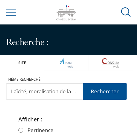
Ouvrir
Menu
la
modal
de
Recherche :
reche
ARIANEWEB
CONSILIA
SITE
THÈME RECHERCHÉ
Rechercher
Afficher :
Passer
Passer
les
les
Pertinence
filtres
filtres