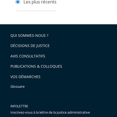
Les plus récents
pour
pour
arriver
arriver
après
avant
QUI SOMMES-NOUS ?
DÉCISIONS DE JUSTICE
AVIS CONSULTATIFS
PUBLICATIONS & COLLOQUES
VOS DÉMARCHES
Glossaire
INFOLETTRE
Inscrivez-vous à la lettre de la Justice administrative