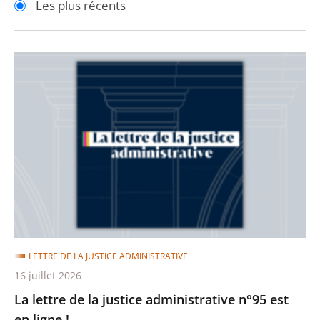
Les plus récents
pour
pour
arriver
arriver
après
avant
La
lettre
de
la
justice
administrative
n°95
est
en
ligne
LETTRE DE LA JUSTICE ADMINISTRATIVE
!
16 juillet 2026
La lettre de la justice administrative n°95 est
en ligne !