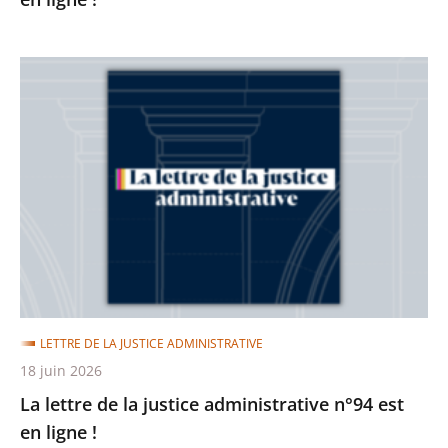
La
lettre
de
la
justice
administrative
n°94
est
en
ligne
LETTRE DE LA JUSTICE ADMINISTRATIVE
!
18 juin 2026
La lettre de la justice administrative n°94 est
en ligne !