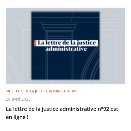
La
lettre
de
la
justice
administrative
n°92
est
en
ligne
LETTRE DE LA JUSTICE ADMINISTRATIVE
!
20 avril 2026
La lettre de la justice administrative n°92 est
en ligne !