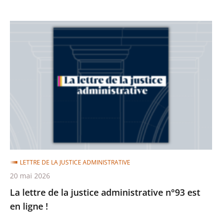
La
lettre
de
la
justice
administrative
n°93
est
en
ligne
LETTRE DE LA JUSTICE ADMINISTRATIVE
!
20 mai 2026
La lettre de la justice administrative n°93 est
en ligne !