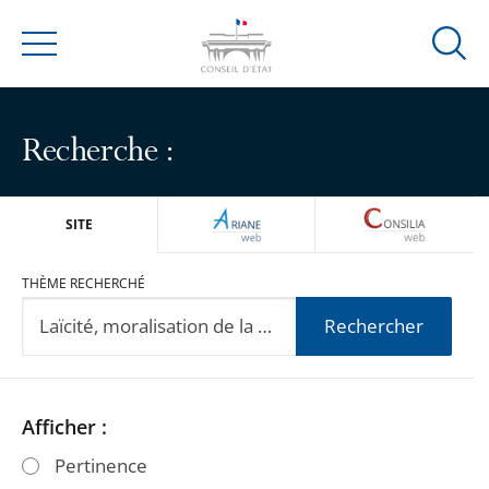
Ouvrir
Menu
la
modal
de
Recherche :
reche
ARIANEWEB
CONSILIA
SITE
THÈME RECHERCHÉ
Rechercher
Passer
Passer
Afficher :
les
les
Pertinence
filtres
filtres