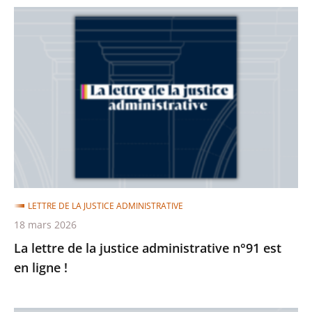
La
lettre
de
la
justice
administrative
n°91
est
en
ligne
LETTRE DE LA JUSTICE ADMINISTRATIVE
!
18 mars 2026
La lettre de la justice administrative n°91 est
en ligne !