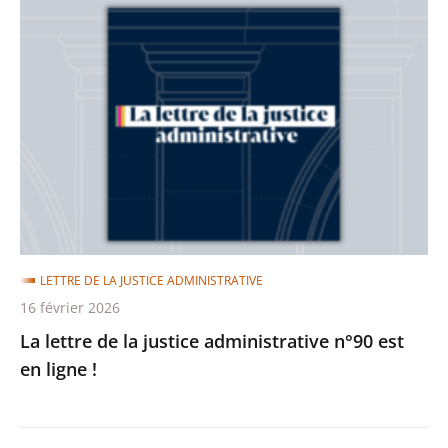
La
lettre
de
la
justice
administrative
n°90
est
en
ligne
LETTRE DE LA JUSTICE ADMINISTRATIVE
!
16 février 2026
La lettre de la justice administrative n°90 est
en ligne !