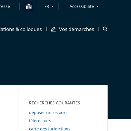
resse
FR
Accessibilité
cations & colloques
Vos démarches
Ouvrir
la
modale
de
recherche
AWEB
RECHERCHES COURANTES
déposer un recours
télérecours
carte des juridictions