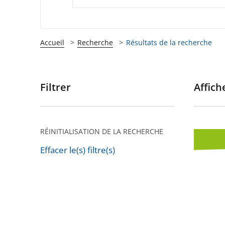
Accueil
Recherche
Résultats de la recherche
Filtrer
Affiche
Passer
les
filtres
pour
RÉINITIALISATION DE LA RECHERCHE
Rapport
arriver
public
Effacer le(s) filtre(s)
après
Passer
2025
les
des
filtres
juridict
pour
adminis
arriver