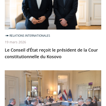
le
président
de
la
Cour
constitutionnelle
RELATIONS INTERNATIONALES
du
19 mars 2026
Kosovo
Le Conseil d’État reçoit le président de la Cour
constitutionnelle du Kosovo
Séminaire
bilatéral
franco-
néerlandais