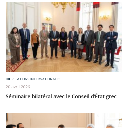
Séminaire
bilatéral
avec
le
Conseil
d’État
grec
RELATIONS INTERNATIONALES
20 avril 2026
Séminaire bilatéral avec le Conseil d’État grec
Rencontre
avec