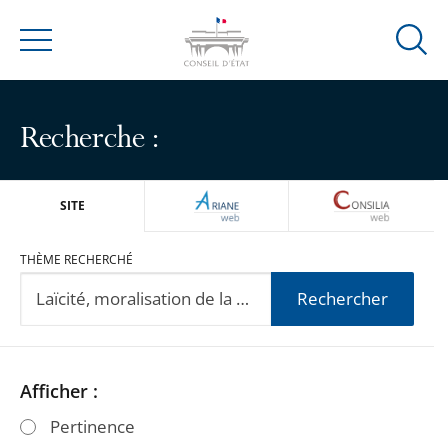
Ouvrir
Menu
la
modal
de
Recherche :
reche
ARIANEWEB
CONSILIA
SITE
THÈME RECHERCHÉ
Rechercher
Passer
Passer
Afficher :
les
les
Pertinence
filtres
filtres