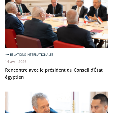
le
président
du
Conseil
d’État
égyptien
RELATIONS INTERNATIONALES
14 avril 2026
Rencontre avec le président du Conseil d’État
égyptien
Séminaire
avec
les