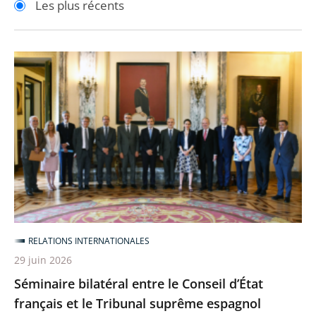
Les plus récents
pour
pour
arriver
arriver
après
avant
Séminaire
bilatéral
entre
le
Conseil
d’État
français
et
le
Tribunal
RELATIONS INTERNATIONALES
suprême
29 juin 2026
espagnol
Séminaire bilatéral entre le Conseil d’État
français et le Tribunal suprême espagnol