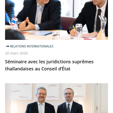
juridictions
suprêmes
thaïlandaises
au
Conseil
d’État
RELATIONS INTERNATIONALES
20 mars 2026
Séminaire avec les juridictions suprêmes
thaïlandaises au Conseil d’État
Le
Conseil
d’État
reçoit