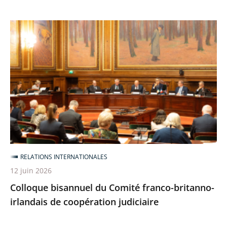
Colloque
bisannuel
du
Comité
franco-
britanno-
irlandais
de
coopération
judiciaire
RELATIONS INTERNATIONALES
12 juin 2026
Colloque bisannuel du Comité franco-britanno-
irlandais de coopération judiciaire