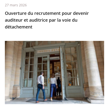
27 mars 2026
du
Ouverture du recrutement pour devenir
détachement
auditeur et auditrice par la voie du
détachement
Le
Conseil
d’État
recrute
des
maîtres
et
maîtresses
des
requêtes