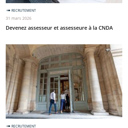
RECRUTEMENT
31 mars 2026
Devenez assesseur et assesseure à la CNDA
Ouverture
du
recrutement
pour
devenir
auditeur
et
auditrice
par
la
RECRUTEMENT
voie