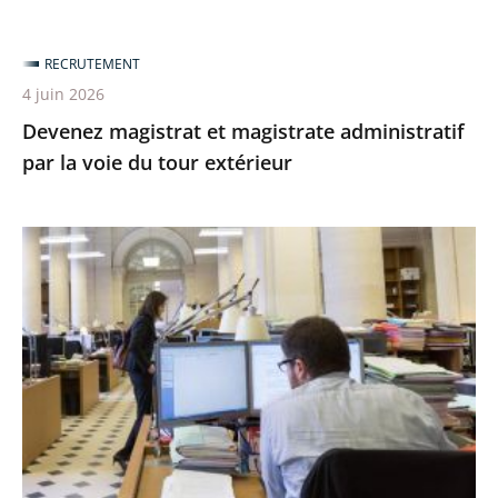
RECRUTEMENT
4 juin 2026
Devenez magistrat et magistrate administratif
par la voie du tour extérieur
[Recrutement
en
cours]
Devenez
conseiller
ou
conseillère
d’État
«