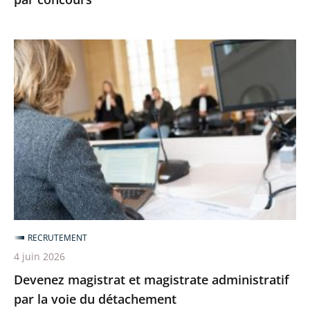
Devenez
magistrat
et
magistrate
administratif
par
la
voie
du
détachement
RECRUTEMENT
4 juin 2026
Devenez magistrat et magistrate administratif
par la voie du détachement