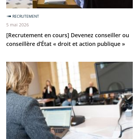
droit
et
RECRUTEMENT
action
5 mai 2026
publique
[Recrutement en cours] Devenez conseiller ou
»
conseillère d’État « droit et action publique »
Devenez
assesseur
et
assesseure
à
la
CNDA