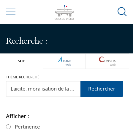
Ouvrir
Menu
la
modal
de
Recherche :
reche
ARIANEWEB
CONSILIA
SITE
THÈME RECHERCHÉ
Rechercher
Passer
Passer
Afficher :
les
les
Pertinence
filtres
filtres