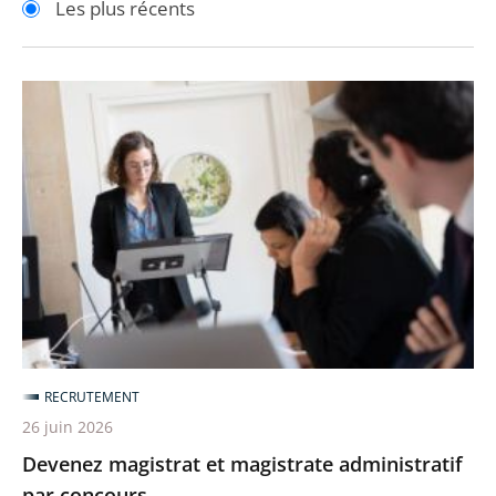
Les plus récents
pour
pour
arriver
arriver
après
avant
Devenez
magistrat
et
magistrate
administratif
par
concours
RECRUTEMENT
26 juin 2026
Devenez magistrat et magistrate administratif
par concours