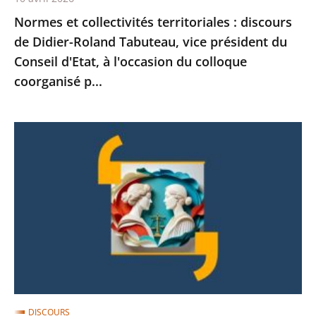
président
Normes et collectivités territoriales : discours
du
de Didier-Roland Tabuteau, vice président du
Conseil
Conseil d'Etat, à l'occasion du colloque
d'Etat,
coorganisé p...
à
l'occasion
du
Dialogue
colloque
des
coorganisé
juridictions,
p...
un
engagement
commun
:
discours
de
Didier-
DISCOURS