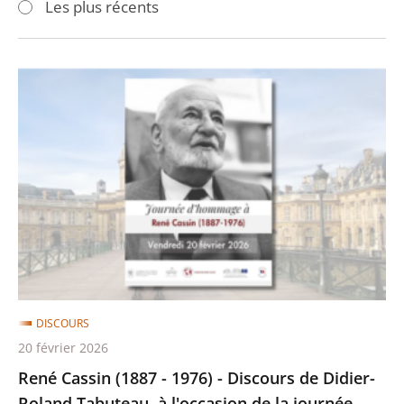
Les plus récents
pour
pour
arriver
arriver
après
avant
René
Cassin
(1887
-
1976)
-
Discours
de
Didier-
Roland
DISCOURS
Tabuteau,
20 février 2026
à
René Cassin (1887 - 1976) - Discours de Didier-
l'occasion
Roland Tabuteau, à l'occasion de la journée