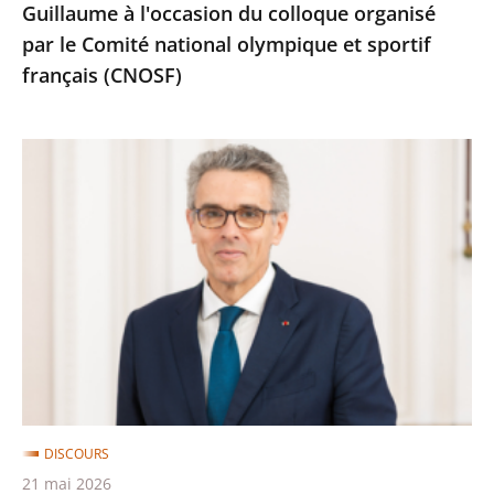
Guillaume à l'occasion du colloque organisé
du
par le Comité national olympique et sportif
colloque
français (CNOSF)
organisé
par
le
Discours
Comité
d'installation
national
de
olympique
Marc
et
Guillaume,
sportif
vice-
français
président
(CNOSF)
du
Conseil
d’Etat
DISCOURS
21 mai 2026