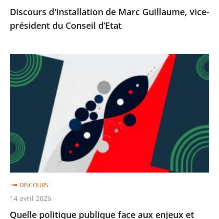
Discours d'installation de Marc Guillaume, vice-
président du Conseil d’Etat
Quelle
politique
publique
face
aux
enjeux
et
défis
démographiques
?
DISCOURS
Discours
14 avril 2026
de
Quelle politique publique face aux enjeux et