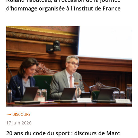
de
d'hommage organisée à l'Institut de France
la
journée
d'hommage
20
organisée
ans
à
du
l'Institut
code
de
du
France
sport
:
discours
de
Marc
DISCOURS
Guillaume
17 juin 2026
à
20 ans du code du sport : discours de Marc
l'occasion