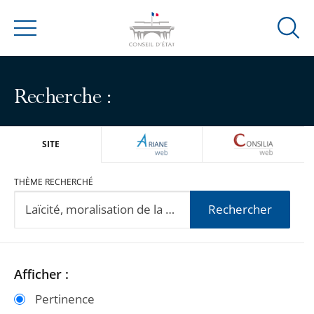
Ouvrir
Menu
la
modal
de
Recherche :
reche
ARIANEWEB
CONSILIA
SITE
THÈME RECHERCHÉ
Rechercher
Passer
Passer
Afficher :
les
les
Pertinence
filtres
filtres