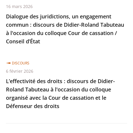
Roland
16 mars 2026
Tabuteau
Dialogue des juridictions, un engagement
à
commun : discours de Didier-Roland Tabuteau
l'occasion
à l'occasion du colloque Cour de cassation /
du
Conseil d’État
colloque
Cour
de
DISCOURS
6 février 2026
cassation
/
L’effectivité des droits : discours de Didier-
Conseil
Roland Tabuteau à l'occasion du colloque
d’État
organisé avec la Cour de cassation et le
Défenseur des droits