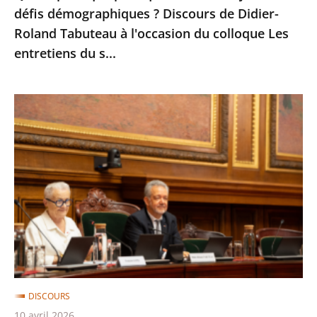
Didier-
défis démographiques ? Discours de Didier-
Roland
Roland Tabuteau à l'occasion du colloque Les
Tabuteau
entretiens du s...
à
l'occasion
Normes
du
et
colloque
collectivités
Les
territoriales
entretiens
:
du
discours
s...
de
Didier-
Roland
Tabuteau,
DISCOURS
vice
10 avril 2026