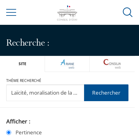
Ouvrir
Menu
la
modal
de
Recherche :
reche
ARIANEWEB
CONSILIA
SITE
THÈME RECHERCHÉ
Rechercher
Passer
Passer
Afficher :
les
les
Pertinence
filtres
filtres