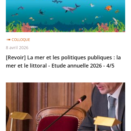
politiques
publiques
:
la
mer
COLLOQUE
et
8 avril 2026
le
[Revoir] La mer et les politiques publiques : la
littoral
mer et le littoral - Etude annuelle 2026 - 4/5
-
Etude
Analyses
annuelle
du
2026
Conseil
-
d’État
4/5
du
1er