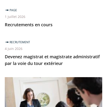
PAGE
1 juillet 2026
Recrutements en cours
RECRUTEMENT
4 juin 2026
Devenez magistrat et magistrate administratif
par la voie du tour extérieur
Devenez
magistrat
et
magistrate
administratif