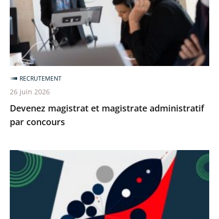
par
concours
RECRUTEMENT
26 juin 2026
Devenez magistrat et magistrate administratif
par concours
[Revoir]
Quelles
politiques
publiques
face