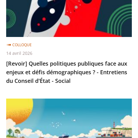
aux
enjeux
et
défis
démographiques
COLLOQUE
?
14 avril 2026
-
[Revoir] Quelles politiques publiques face aux
Entretiens
enjeux et défis démographiques ? - Entretiens
du
du Conseil d'État - Social
Conseil
d'État
-
[Revoir]
Social
Regards
croisés
sur
les