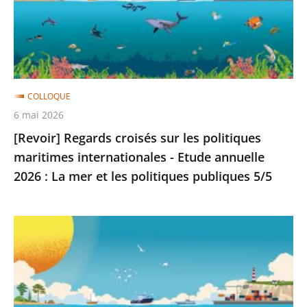
politiques
maritimes
internationales
-
Etude
COLLOQUE
annuelle
6 mai 2026
2026
[Revoir] Regards croisés sur les politiques
:
maritimes internationales - Etude annuelle
La
2026 : La mer et les politiques publiques 5/5
mer
et
[Revoir]
les
La
politiques
mer
publiques
et
5/5
les