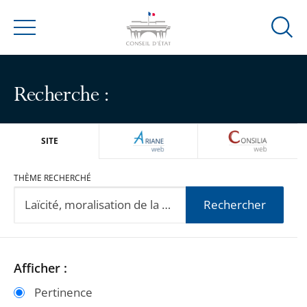
Ouvrir
Menu
la
modal
de
Recherche :
reche
ARIANEWEB
CONSILIA
SITE
THÈME RECHERCHÉ
Rechercher
Passer
Passer
Afficher :
les
les
Pertinence
filtres
filtres