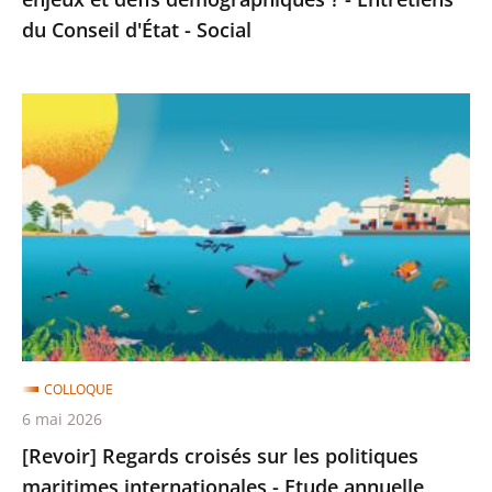
du
du Conseil d'État - Social
Conseil
d'État
-
[Revoir]
Social
Regards
croisés
sur
les
politiques
maritimes
internationales
-
Etude
COLLOQUE
annuelle
6 mai 2026
2026
[Revoir] Regards croisés sur les politiques
:
maritimes internationales - Etude annuelle