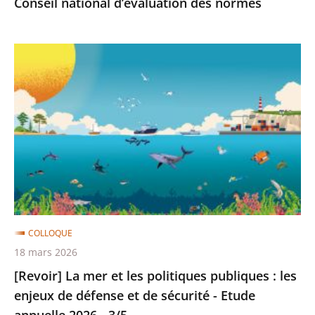
Conseil national d’évaluation des normes
et
Conseil
[Revoir]
national
La
d’évaluation
mer
des
et
normes
les
politiques
publiques
:
les
enjeux
COLLOQUE
de
18 mars 2026
défense
[Revoir] La mer et les politiques publiques : les
et
enjeux de défense et de sécurité - Etude
de
annuelle 2026 - 3/5