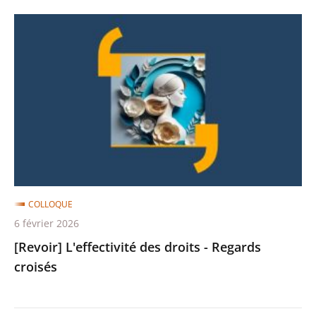
de
[Revoir]
cassation
L'effectivité
des
droits
-
Regards
croisés
COLLOQUE
6 février 2026
[Revoir] L'effectivité des droits - Regards
croisés