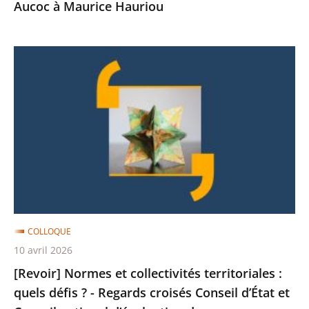
Aucoc à Maurice Hauriou
Aucoc
à
[Revoir]
Maurice
Normes
Hauriou
et
collectivités
territoriales
:
quels
défis
?
-
COLLOQUE
Regards
10 avril 2026
croisés
[Revoir] Normes et collectivités territoriales :
Conseil
quels défis ? - Regards croisés Conseil d’État et
d’État