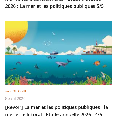
La
2026 : La mer et les politiques publiques 5/5
mer
et
[Revoir]
les
La
politiques
mer
publiques
et
5/5
les
politiques
publiques
:
la
mer
COLLOQUE
et
8 avril 2026
le
[Revoir] La mer et les politiques publiques : la
littoral
mer et le littoral - Etude annuelle 2026 - 4/5