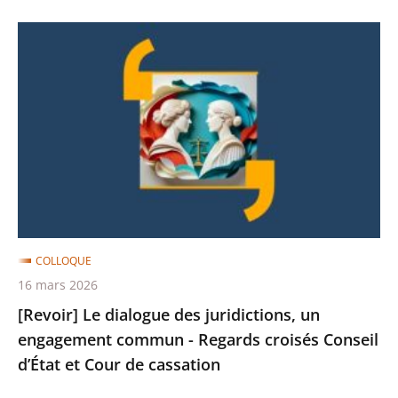
mondiale
[Revoir]
Le
dialogue
des
juridictions,
un
engagement
commun
-
Regards
COLLOQUE
croisés
16 mars 2026
Conseil
[Revoir] Le dialogue des juridictions, un
d’État
engagement commun - Regards croisés Conseil
et
d’État et Cour de cassation
Cour