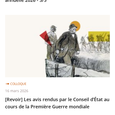
sécurité
-
[Revoir]
Etude
Les
annuelle
avis
2026
rendus
-
par
3/5
le
Conseil
d’État
au
cours
COLLOQUE
de
16 mars 2026
la
[Revoir] Les avis rendus par le Conseil d’État au
Première
cours de la Première Guerre mondiale
Guerre