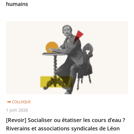
l'entreprise
humains
?
-
[Revoir]
Cycle
Socialiser
Entreprises
ou
et
étatiser
droits
les
humains
cours
d’eau
?
Riverains
et
COLLOQUE
associations
1 juin 2026
syndicales
[Revoir] Socialiser ou étatiser les cours d’eau ?
de
Riverains et associations syndicales de Léon
Léon