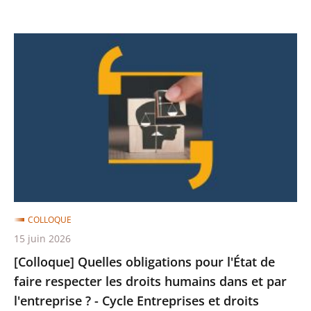
-
Etude
[Colloque]
annuelle
Quelles
2026
obligations
-
pour
4/5
l'État
de
faire
respecter
les
droits
COLLOQUE
humains
15 juin 2026
dans
[Colloque] Quelles obligations pour l'État de
et
faire respecter les droits humains dans et par
par
l'entreprise ? - Cycle Entreprises et droits