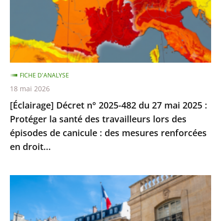
du
27
mai
2025
:
FICHE D'ANALYSE
Protéger
18 mai 2026
la
[Éclairage] Décret n° 2025-482 du 27 mai 2025 :
santé
Protéger la santé des travailleurs lors des
des
épisodes de canicule : des mesures renforcées
travailleurs
en droit...
lors
des
épisodes
[Éclairage]
de
Décret
canicule
n°
: