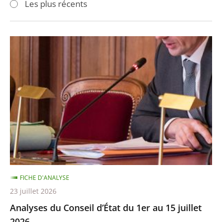
Les plus récents
pour
pour
arriver
arriver
après
avant
Analyses
du
Conseil
d’État
du
1er
au
15
juillet
2026
FICHE D'ANALYSE
23 juillet 2026
Analyses du Conseil d’État du 1er au 15 juillet
2026