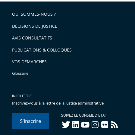
QUI SOMMES-NOUS ?
DÉCISIONS DE JUSTICE
AVIS CONSULTATIFS
PUBLICATIONS & COLLOQUES
VOS DÉMARCHES
Glossaire
INFOLETTRE
Inscrivez-vous à la lettre de la Justice administrative
SUIVEZ LE CONSEIL D'ETAT
S'inscrire
twitter
linkedIn
youtube
instagram
flickr
rss