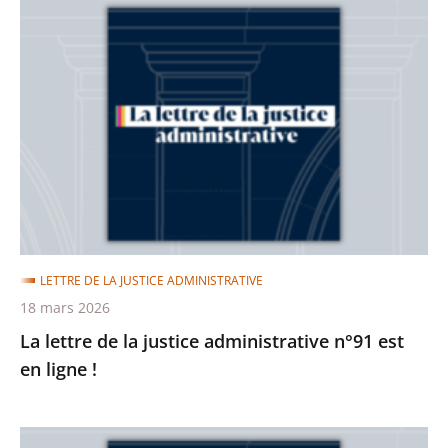
La
lettre
de
la
justice
administrative
n°91
est
en
ligne
LETTRE DE LA JUSTICE ADMINISTRATIVE
!
18 mars 2026
La lettre de la justice administrative n°91 est
en ligne !
La