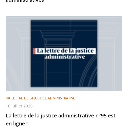
La
lettre
de
la
justice
administrative
n°95
est
en
ligne
LETTRE DE LA JUSTICE ADMINISTRATIVE
!
16 juillet 2026
La lettre de la justice administrative n°95 est
en ligne !