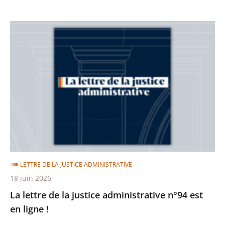
La
lettre
de
la
justice
administrative
n°94
est
en
ligne
LETTRE DE LA JUSTICE ADMINISTRATIVE
!
18 juin 2026
La lettre de la justice administrative n°94 est
en ligne !