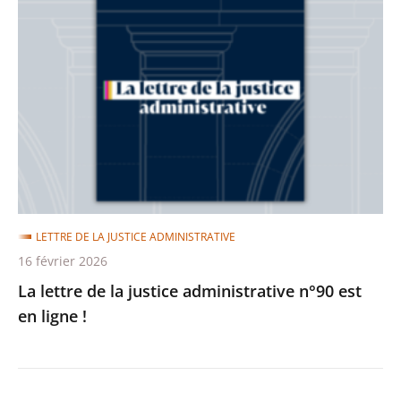
lettre
de
la
justice
administrative
n°90
est
en
ligne
LETTRE DE LA JUSTICE ADMINISTRATIVE
!
16 février 2026
La lettre de la justice administrative n°90 est
en ligne !