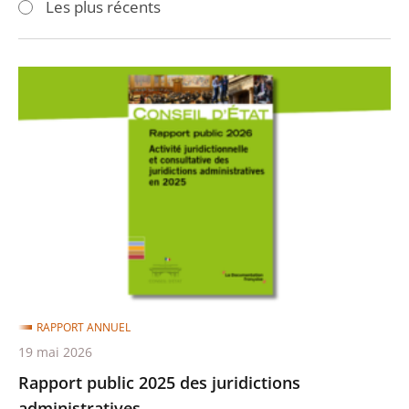
Les plus récents
pour
pour
arriver
arriver
après
avant
Rapport
public
2025
des
juridictions
administratives
RAPPORT ANNUEL
19 mai 2026
Rapport public 2025 des juridictions
administratives