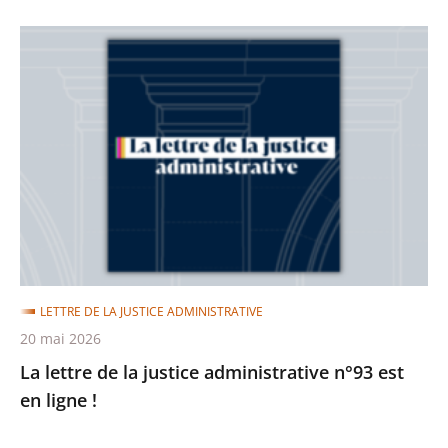
La
lettre
de
la
justice
administrative
n°93
est
en
ligne
LETTRE DE LA JUSTICE ADMINISTRATIVE
!
20 mai 2026
La lettre de la justice administrative n°93 est
en ligne !