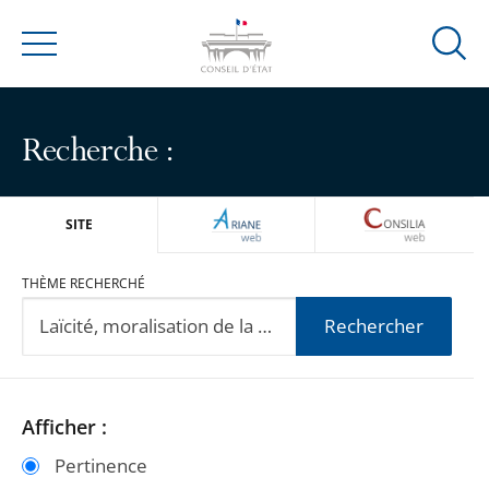
Ouvrir
Menu
la
modal
de
Recherche :
reche
ARIANEWEB
CONSILIA
SITE
THÈME RECHERCHÉ
Rechercher
Passer
Passer
Afficher :
les
les
Pertinence
filtres
filtres