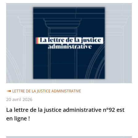
La
lettre
de
la
justice
administrative
n°92
est
en
ligne
LETTRE DE LA JUSTICE ADMINISTRATIVE
!
20 avril 2026
La lettre de la justice administrative n°92 est
en ligne !