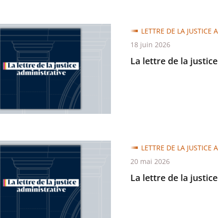
LETTRE DE LA JUSTICE 
18 juin 2026
La lettre de la justic
trative
LETTRE DE LA JUSTICE 
20 mai 2026
La lettre de la justic
trative