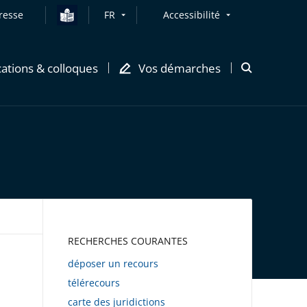
resse
FR
Accessibilité
cations & colloques
Vos démarches
Ouvrir
la
modale
de
recherche
AWEB
RECHERCHES COURANTES
déposer un recours
télérecours
carte des juridictions