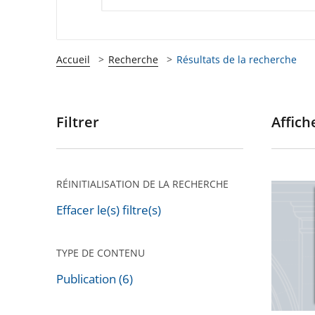
Accueil
Recherche
Résultats de la recherche
Filtrer
Affiche
Passer
les
filtres
pour
RÉINITIALISATION DE LA RECHERCHE
La
arriver
lettre
Effacer le(s) filtre(s)
après
de
la
TYPE DE CONTENU
justice
Publication (6)
adminis
Passer
n°95