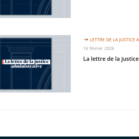
trative
LETTRE DE LA JUSTICE 
16 février 2026
La lettre de la justic
trative