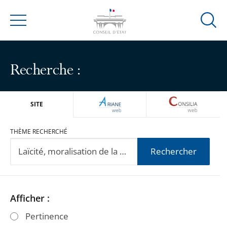
Ouvrir
Menu
la
modal
de
Recherche :
reche
ARIANEWEB
CONSILIA
SITE
THÈME RECHERCHÉ
Rechercher
Passer
Passer
Afficher :
les
les
Pertinence
filtres
filtres