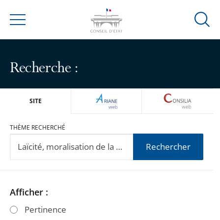
Ouvrir
Menu
la
modal
de
Recherche :
reche
ARIANEWEB
CONSILIA
SITE
THÈME RECHERCHÉ
Rechercher
Passer
Passer
Afficher :
les
les
Pertinence
filtres
filtres