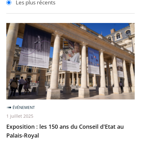
Les plus récents
pour
pour
arriver
arriver
après
avant
Exposition
:
les
150
ans
du
Conseil
d'Etat
au
Palais-
ÉVÉNEMENT
Royal
1 juillet 2025
Exposition : les 150 ans du Conseil d'Etat au
Palais-Royal