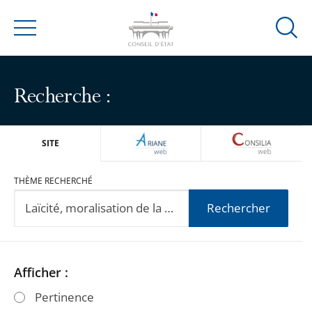
Ouvrir
Menu
la
modal
de
Recherche :
reche
ARIANEWEB
CONSILIA
SITE
THÈME RECHERCHÉ
Rechercher
Passer
Passer
Afficher :
les
les
Pertinence
filtres
filtres