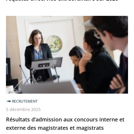
Résultats
d’admission
aux
concours
interne
et
externe
des
magistrates
et
RECRUTEMENT
magistrats
5 décembre 2025
administratifs
Résultats d’admission aux concours interne et
externe des magistrates et magistrats