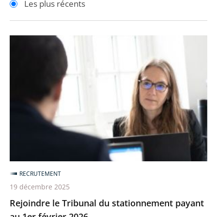
Les plus récents
pour
pour
arriver
arriver
après
avant
Rejoindre
le
Tribunal
du
stationnement
payant
au
1er
février
2026
RECRUTEMENT
19 décembre 2025
Rejoindre le Tribunal du stationnement payant
au 1er février 2026