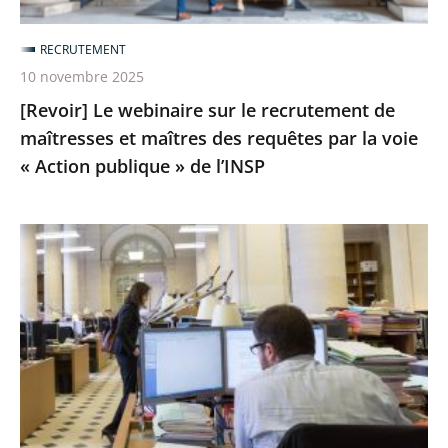
maîtres
RECRUTEMENT
des
10 novembre 2025
requêtes
[Revoir] Le webinaire sur le recrutement de
par
maîtresses et maîtres des requêtes par la voie
la
« Action publique » de l’INSP
voie
«
Action
Intégration
publique
de
»
maître
de
ou
l’INSP
maîtresse
des
requêtes
en