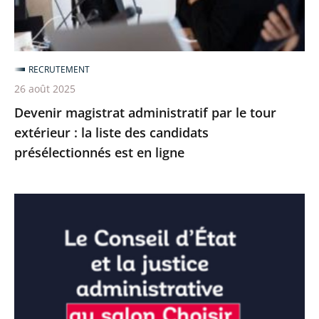
:
la
liste
RECRUTEMENT
des
26 août 2025
candidats
Devenir magistrat administratif par le tour
présélectionnés
extérieur : la liste des candidats
est
présélectionnés est en ligne
en
ligne
Emploi
:
le
Conseil
d’État
et