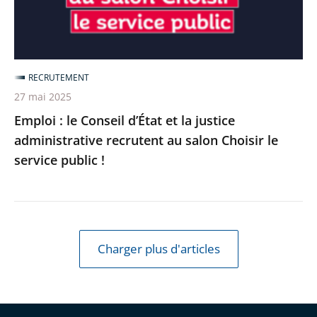
la
justice
administrative
recrutent
RECRUTEMENT
au
27 mai 2025
salon
Emploi : le Conseil d’État et la justice
Choisir
administrative recrutent au salon Choisir le
le
service public !
service
public
!
Charger plus d'articles