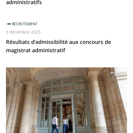
administratifs
RECRUTEMENT
5 décembre 2025
Résultats d’admissibilité aux concours de
magistrat administratif
Devenez
maître,
maîtresse
des
requêtes
en
service
extraordinaire