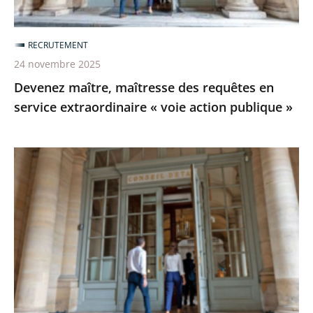
«
voie
RECRUTEMENT
action
24 novembre 2025
publique
Devenez maître, maîtresse des requêtes en
»
service extraordinaire « voie action publique »
[Revoir]
Le
webinaire
sur
le
recrutement
de
maîtresses
et