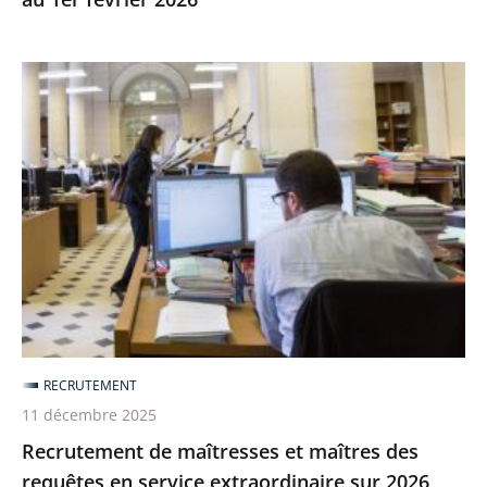
Recrutement
de
maîtresses
et
maîtres
des
requêtes
en
service
extraordinaire
sur
RECRUTEMENT
2026
11 décembre 2025
Recrutement de maîtresses et maîtres des
requêtes en service extraordinaire sur 2026