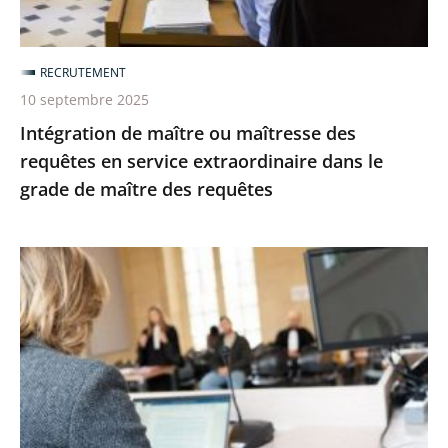
service
extraordinaire
dans
RECRUTEMENT
le
10 septembre 2025
grade
Intégration de maître ou maîtresse des
de
requêtes en service extraordinaire dans le
maître
grade de maître des requêtes
des
requêtes
Liste
des
candidats
présélectionnés
pour
un
détachement