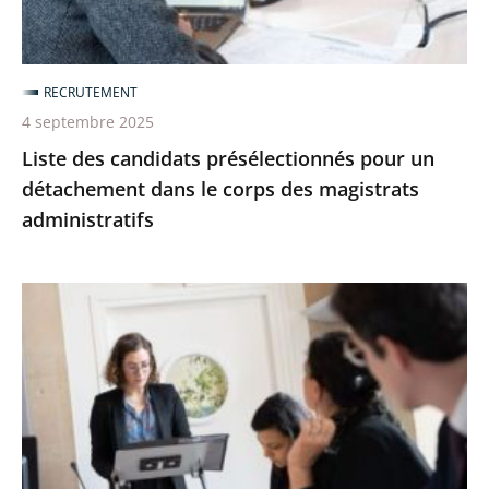
dans
le
corps
RECRUTEMENT
des
4 septembre 2025
magistrats
Liste des candidats présélectionnés pour un
administratifs
détachement dans le corps des magistrats
administratifs
Devenir
magistrat
administratif
par
le
tour
extérieur