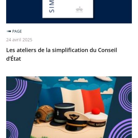
d’État
PAGE
24 avril 2025
Les ateliers de la simplification du Conseil
d’État
[Revoir]
Le
militaire,
"un
fonctionnaire"
comme
les