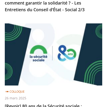
comment garantir la solidarité ? - Les
Les
Entretiens du Conseil d'État - Social 2/3
Entretiens
du
Conseil
[Revoir]
d'État
80
-
ans
Social
de
2/3
la
Sécurité
sociale
:
construire,
dialoguer,
COLLOQUE
réformer
26 mars 2025
-
[Revoir] 80 ans de la Sécurité sociale :
Les