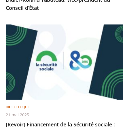
du
Conseil d’État
Conseil
d’État
[Revoir]
Financement
de
la
Sécurité
sociale
:
comment
garantir
la
COLLOQUE
solidarité
21 mai 2025
?
[Revoir] Financement de la Sécurité sociale :
-