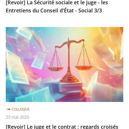
[Revoir] La Sécurité sociale et le juge - les
d'État
Entretiens du Conseil d'État - Social 3/3
-
Social
3/3
[Revoir]
Le
juge
et
le
contrat
:
regards
croisés
du
COLLOQUE
Conseil
23 mai 2025
d'État
[Revoir] Le juge et le contrat : regards croisés
et