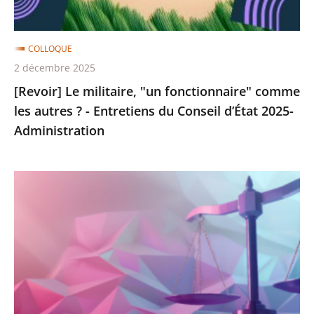
autres
?
-
COLLOQUE
Entretiens
2 décembre 2025
du
[Revoir] Le militaire, "un fonctionnaire" comme
Conseil
les autres ? - Entretiens du Conseil d’État 2025-
d’État
Administration
2025-
Administration
[Revoir]
Colloque
"Le
Défenseur
des
droits
et