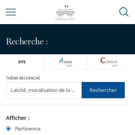
Ouvrir
Menu
la
modal
de
Recherche :
reche
ARIANEWEB
CONSILIA
SITE
THÈME RECHERCHÉ
Rechercher
Passer
Passer
Afficher :
les
les
Pertinence
filtres
filtres