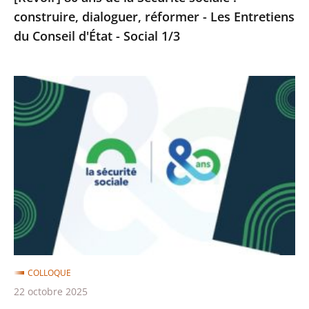
construire, dialoguer, réformer - Les Entretiens
Entretiens
du Conseil d'État - Social 1/3
du
Conseil
d'État
[Revoir]
-
La
Social
Sécurité
1/3
sociale
et
le
juge
-
les
Entretiens
COLLOQUE
du
22 octobre 2025
Conseil