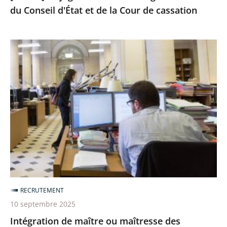
du Conseil d'État et de la Cour de cassation
de
la
Cour
Intégration
de
de
cassation
maître
ou
maîtresse
des
requêtes
en
service
extraordinaire
dans
RECRUTEMENT
le
10 septembre 2025
grade
Intégration de maître ou maîtresse des