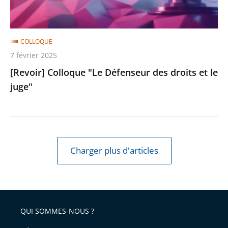
le
juge"
COLLOQUE
7 février 2025
[Revoir] Colloque "Le Défenseur des droits et le
juge"
Charger plus d'articles
QUI SOMMES-NOUS ?