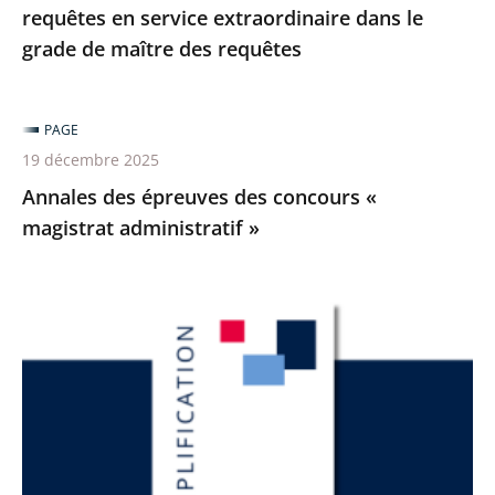
de
requêtes en service extraordinaire dans le
maître
grade de maître des requêtes
des
requêtes
PAGE
19 décembre 2025
Annales des épreuves des concours «
magistrat administratif »
Les
ateliers
de
la
simplification
du
Conseil