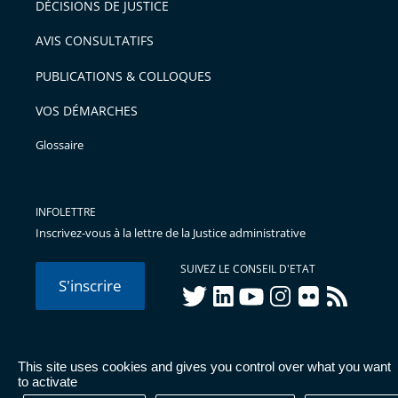
DÉCISIONS DE JUSTICE
AVIS CONSULTATIFS
PUBLICATIONS & COLLOQUES
VOS DÉMARCHES
Glossaire
INFOLETTRE
Inscrivez-vous à la lettre de la Justice administrative
SUIVEZ LE CONSEIL D'ETAT
S'inscrire
twitter
linkedIn
youtube
instagram
flickr
rss
This site uses cookies and gives you control over what you want
© Conseil d'État 2026 -
Mentions légales
-
Cookies
-
Données
to activate
personnelles
-
Publications administratives
-
Accessibilité :