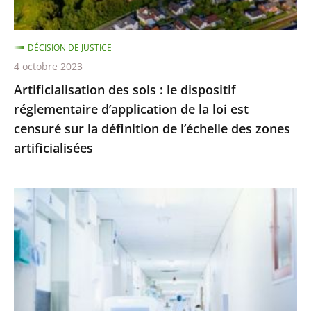
de
la
DÉCISION DE JUSTICE
loi
4 octobre 2023
est
Artificialisation des sols : le dispositif
censuré
réglementaire d’application de la loi est
sur
censuré sur la définition de l’échelle des zones
la
artificialisées
définition
de
l’échelle
Hôpital
des
:
zones
le
artificialisées
juge
des
référés