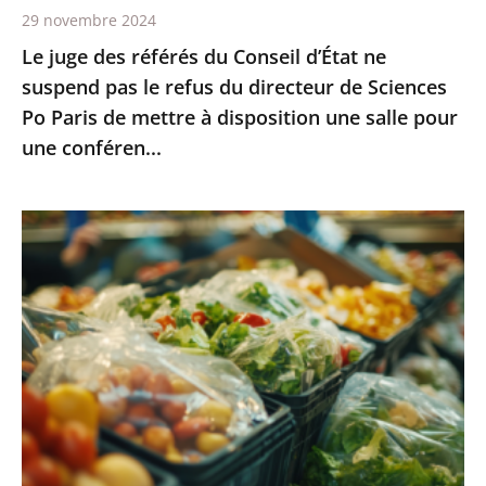
29 novembre 2024
refus
Le juge des référés du Conseil d’État ne
du
suspend pas le refus du directeur de Sciences
directeur
Po Paris de mettre à disposition une salle pour
de
une conféren...
Sciences
Po
Paris
Interdiction
de
des
mettre
emballages
à
plastiques
disposition
pour
une
les
salle
fruits
pour
et
une
légumes
conféren...