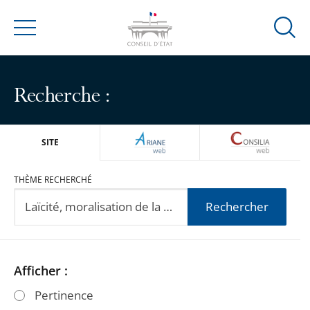
Ouvrir
Menu
la
modal
de
Recherche :
reche
ARIANEWEB
CONSILIA
SITE
THÈME RECHERCHÉ
Rechercher
Passer
Passer
Afficher :
les
les
Pertinence
filtres
filtres