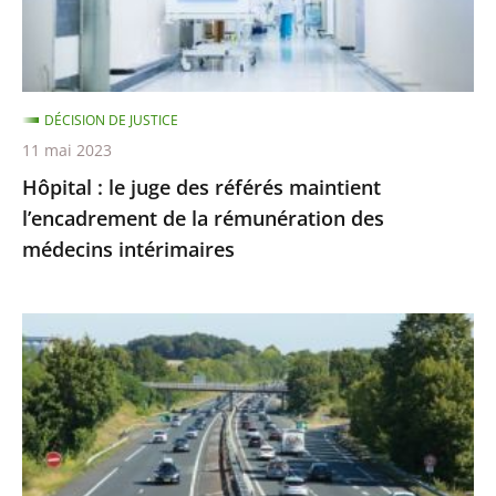
maintient
l’encadrement
de
la
DÉCISION DE JUSTICE
rémunération
11 mai 2023
des
Hôpital : le juge des référés maintient
médecins
l’encadrement de la rémunération des
intérimaires
médecins intérimaires
Autoroute
A69
:
l’abattage
des
alignements