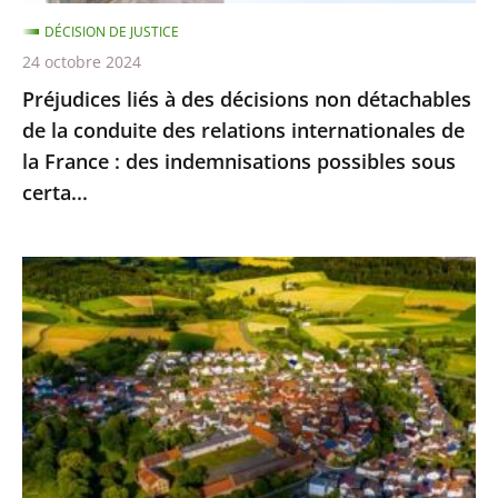
conduite
DÉCISION DE JUSTICE
des
24 octobre 2024
relations
Préjudices liés à des décisions non détachables
internationales
de la conduite des relations internationales de
de
la France : des indemnisations possibles sous
la
certa...
France
:
des
Artificialisation
indemnisations
des
possibles
sols
sous
:
certa...
le
dispositif
réglementaire
d’application