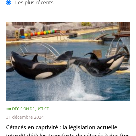
Les plus récents
pour
pour
arriver
arriver
après
avant
Cétacés
en
captivité
:
la
législation
actuelle
interdit
déjà
les
DÉCISION DE JUSTICE
transferts
31 décembre 2024
de
Cétacés en captivité : la législation actuelle
cétacés
interdit déjà les transferts de cétacés à des fins