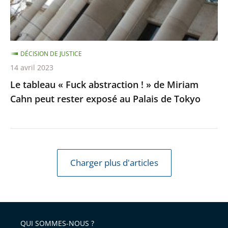
de
Miriam
Cahn
DÉCISION DE JUSTICE
peut
14 avril 2023
rester
Le tableau « Fuck abstraction ! » de Miriam
exposé
Cahn peut rester exposé au Palais de Tokyo
au
Palais
de
Tokyo
Charger plus d'articles
QUI SOMMES-NOUS ?