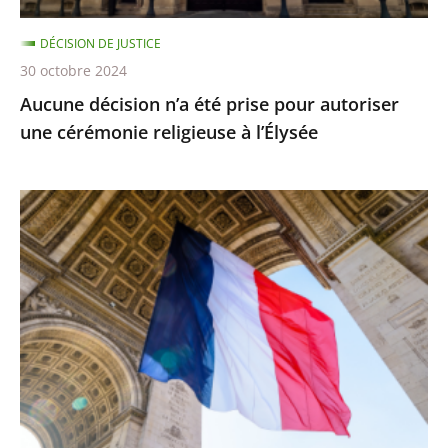
religieuse
DÉCISION DE JUSTICE
à
30 octobre 2024
l’Élysée
Aucune décision n’a été prise pour autoriser
une cérémonie religieuse à l’Élysée
Préjudices
liés
à
des
décisions
non
détachables
de
la