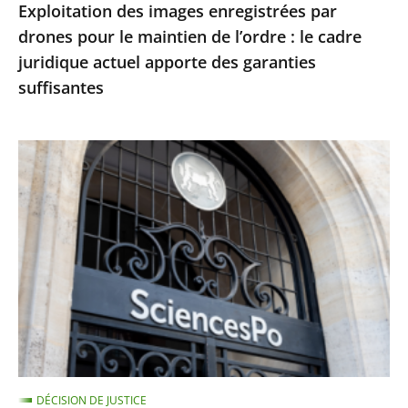
Exploitation des images enregistrées par
le
drones pour le maintien de l’ordre : le cadre
cadre
juridique actuel apporte des garanties
juridique
suffisantes
actuel
apporte
des
Le
garanties
juge
suffisantes
des
référés
du
Conseil
d’État
ne
suspend
pas
DÉCISION DE JUSTICE
le