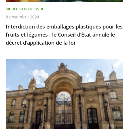
:
DÉCISION DE JUSTICE
le
8 novembre 2024
Conseil
Interdiction des emballages plastiques pour les
d’État
fruits et légumes : le Conseil d’État annule le
annule
décret d’application de la loi
le
décret
d’application
Aucune
de
décision
la
n’a
loi
été
prise
pour
autoriser
une
cérémonie