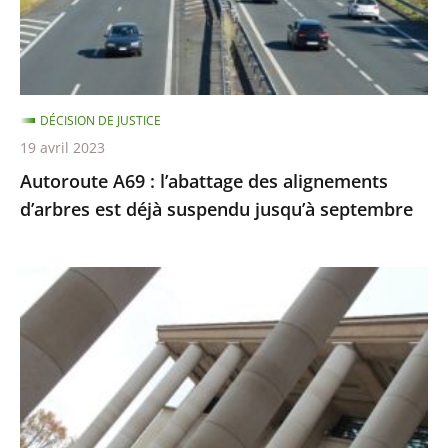
d’arbres
est
déjà
suspendu
DÉCISION DE JUSTICE
jusqu’à
19 avril 2023
septembre
Autoroute A69 : l’abattage des alignements
d’arbres est déjà suspendu jusqu’à septembre
Le
tableau
«
Fuck
abstraction
!
»