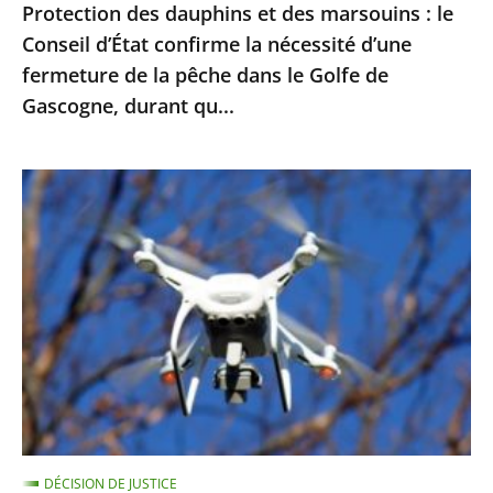
Protection des dauphins et des marsouins : le
nécessité
Conseil d’État confirme la nécessité d’une
d’une
fermeture de la pêche dans le Golfe de
fermeture
Gascogne, durant qu...
de
la
pêche
Exploitation
dans
des
le
images
Golfe
enregistrées
de
par
Gascogne,
drones
durant
pour
qu...
le
maintien
de
DÉCISION DE JUSTICE
l’ordre