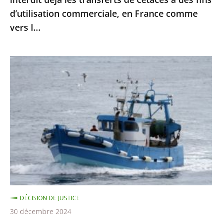
à
d’utilisation commerciale, en France comme
des
vers l...
fins
d’utilisation
commerciale,
Protection
en
des
France
dauphins
comme
et
vers
des
l...
marsouins
:
le
Conseil
d’État
DÉCISION DE JUSTICE
confirme
30 décembre 2024
la