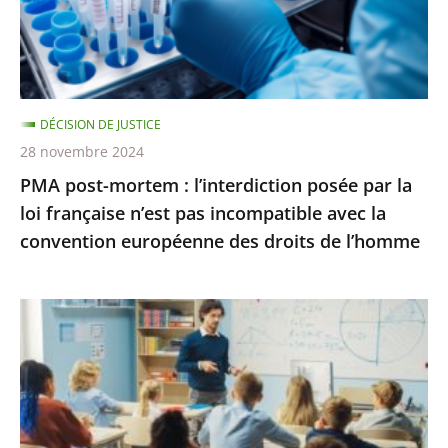
salle
par
pour
la
une
loi
conféren...
française
DÉCISION DE JUSTICE
n’est
28 novembre 2024
pas
PMA post-mortem : l’interdiction posée par la
incompatible
loi française n’est pas incompatible avec la
avec
convention européenne des droits de l’homme
la
convention
européenne
La
des
poursuite
droits
des
de
«
l’homme
groupes