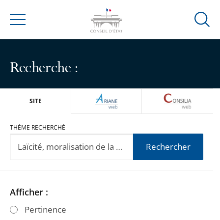
Ouvrir
Menu
la
modal
de
Recherche :
reche
ARIANEWEB
CONSILIA
SITE
THÈME RECHERCHÉ
Rechercher
Passer
Passer
Afficher :
les
les
Pertinence
filtres
filtres