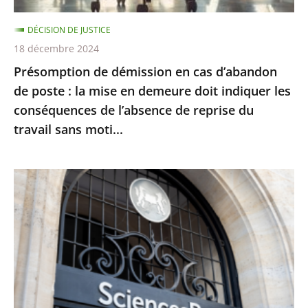
la
DÉCISION DE JUSTICE
mise
18 décembre 2024
en
Présomption de démission en cas d’abandon
demeure
de poste : la mise en demeure doit indiquer les
doit
conséquences de l’absence de reprise du
indiquer
travail sans moti...
les
conséquences
de
Le
l’absence
juge
de
des
reprise
référés
du
du
travail
Conseil
sans
d’État
moti...