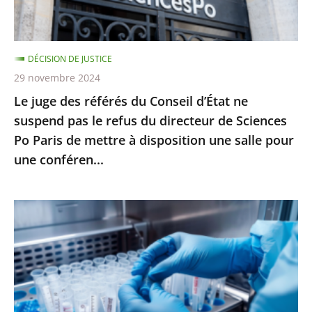
ne
suspend
pas
DÉCISION DE JUSTICE
le
29 novembre 2024
refus
Le juge des référés du Conseil d’État ne
du
suspend pas le refus du directeur de Sciences
directeur
Po Paris de mettre à disposition une salle pour
de
une conféren...
Sciences
Po
Paris
PMA
de
post-
mettre
mortem
à
:
disposition
l’interdiction
une
posée