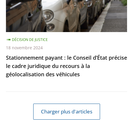
précise
le
cadre
juridique
DÉCISION DE JUSTICE
du
18 novembre 2024
recours
Stationnement payant : le Conseil d’État précise
à
le cadre juridique du recours à la
la
géolocalisation des véhicules
géolocalisation
des
véhicules
Charger plus d'articles