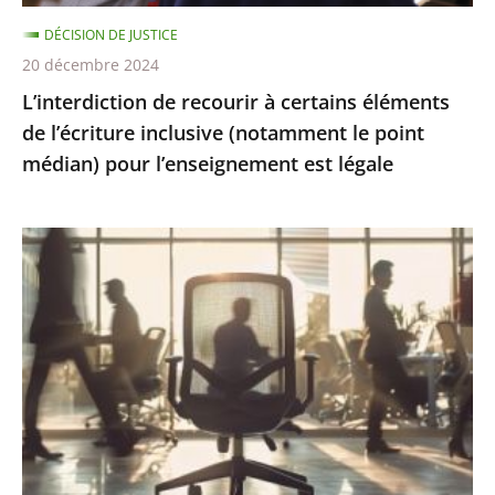
(notamment
DÉCISION DE JUSTICE
le
20 décembre 2024
point
L’interdiction de recourir à certains éléments
médian)
de l’écriture inclusive (notamment le point
pour
médian) pour l’enseignement est légale
l’enseignement
est
légale
Présomption
de
démission
en
cas
d’abandon
de
poste
: