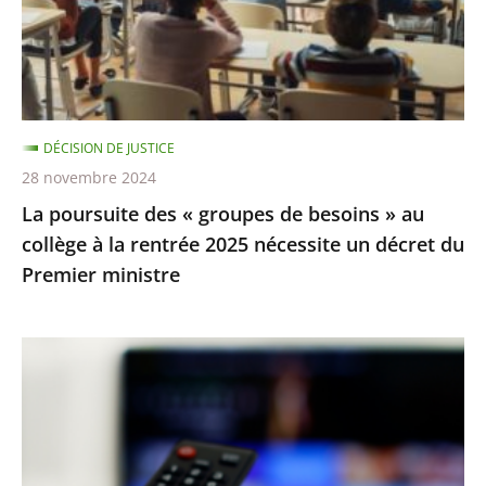
de
besoins
»
au
collège
DÉCISION DE JUSTICE
à
28 novembre 2024
la
La poursuite des « groupes de besoins » au
rentrée
collège à la rentrée 2025 nécessite un décret du
2025
Premier ministre
nécessite
un
décret
TNT
du
:
Premier
la
ministre
procédure
de