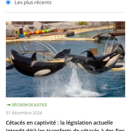
Les plus récents
pour
pour
arriver
arriver
après
avant
Cétacés
en
captivité
:
la
législation
actuelle
interdit
déjà
les
DÉCISION DE JUSTICE
transferts
31 décembre 2024
de
Cétacés en captivité : la législation actuelle
cétacés
interdit déjà les transferts de cétacés à des fins