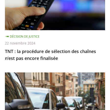
sélection
des
chaînes
n’est
pas
DÉCISION DE JUSTICE
encore
22 novembre 2024
finalisée
TNT : la procédure de sélection des chaînes
n’est pas encore finalisée
Stationnement
payant
:
le
Conseil
d’État