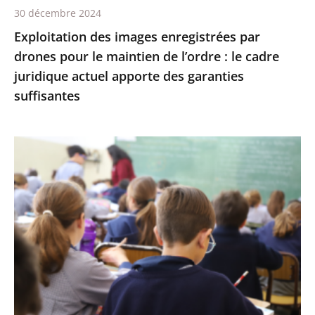
30 décembre 2024
:
Exploitation des images enregistrées par
le
drones pour le maintien de l’ordre : le cadre
cadre
juridique actuel apporte des garanties
juridique
suffisantes
actuel
apporte
des
L’interdiction
garanties
de
suffisantes
recourir
à
certains
éléments
de
l’écriture
inclusive