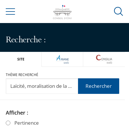
Ouvrir
Menu
la
modal
de
Recherche :
reche
ARIANEWEB
CONSILIA
SITE
THÈME RECHERCHÉ
Rechercher
Passer
Passer
Afficher :
les
les
Pertinence
filtres
filtres