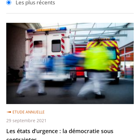
Les plus récents
pour
pour
arriver
arriver
après
avant
Les
états
d’urgence
:
la
démocratie
sous
contraintes
ETUDE ANNUELLE
29 septembre 2021
Les états d’urgence : la démocratie sous
contraintes