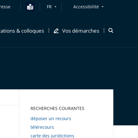
resse
FR
Accessibilité
cations & colloques
Vos démarches
Ouvrir
la
modale
de
recherche
AWEB
RECHERCHES COURANTES
déposer un recours
télérecours
carte des juridictions