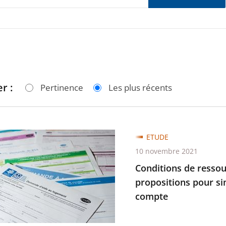
r :
Pertinence
Les plus récents
ons
ETUDE
10 novembre 2021
ces
Conditions de ressour
propositions pour si
compte
es