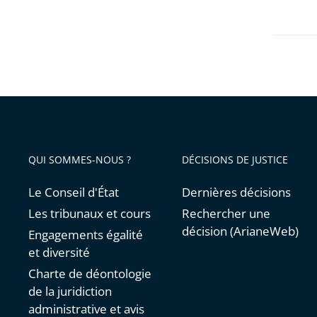
les
:
filtres
15
pour
proposi
arriver
pour
avant
simplifi
et
harmon
leur
QUI SOMMES-NOUS ?
DÉCISIONS DE JUSTICE
prise
en
Le Conseil d'État
Dernières décisions
compte
Les tribunaux et cours
Rechercher une
décision (ArianeWeb)
Engagements égalité
et diversité
Charte de déontologie
de la juridiction
administrative et avis