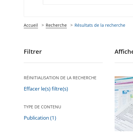
Accueil
Recherche
Résultats de la recherche
Filtrer
Affiche
Passer
les
filtres
pour
RÉINITIALISATION DE LA RECHERCHE
Conditi
arriver
de
Effacer le(s) filtre(s)
après
ressour
dans
TYPE DE CONTENU
les
Publication (1)
politiqu
Passer
sociales