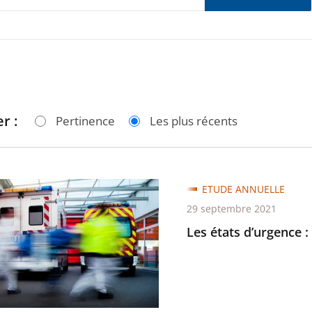
r :
Pertinence
Les plus récents
ETUDE ANNUELLE
29 septembre 2021
ce
Les états d’urgence 
tie