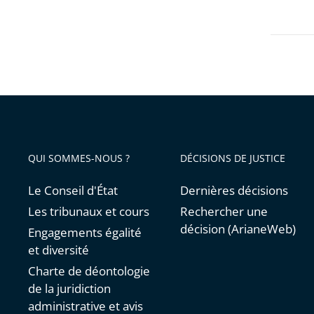
les
contrai
filtres
pour
arriver
avant
QUI SOMMES-NOUS ?
DÉCISIONS DE JUSTICE
Le Conseil d'État
Dernières décisions
Les tribunaux et cours
Rechercher une
décision (ArianeWeb)
Engagements égalité
et diversité
Charte de déontologie
de la juridiction
administrative et avis