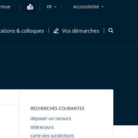
resse
FR
Accessibilité
cations & colloques
Vos démarches
Ouvrir
la
modale
de
recherche
AWEB
RECHERCHES COURANTES
déposer un recours
télérecours
carte des juridictions