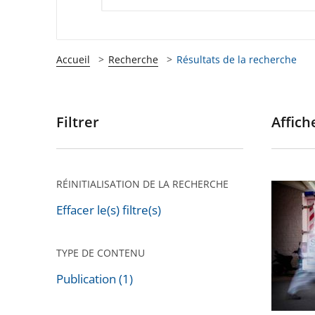
Accueil
Recherche
Résultats de la recherche
Filtrer
Affiche
Passer
les
filtres
pour
RÉINITIALISATION DE LA RECHERCHE
Les
arriver
états
Effacer le(s) filtre(s)
après
d’urgen
:
TYPE DE CONTENU
la
Publication (1)
démocra
Passer
sous