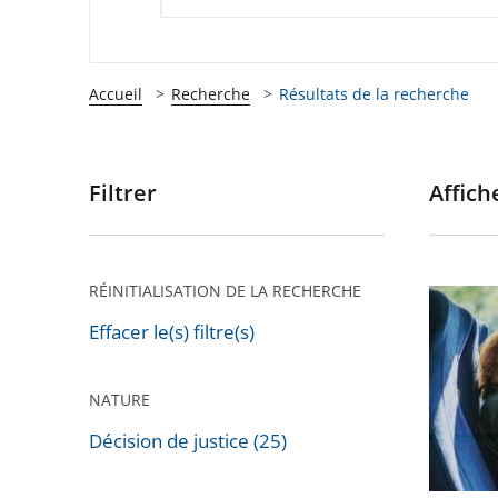
Accueil
Recherche
Résultats de la recherche
Filtrer
Affiche
Passer
les
filtres
pour
RÉINITIALISATION DE LA RECHERCHE
La
arriver
deman
Effacer le(s) filtre(s)
après
de
dérogat
NATURE
pour
Décision de justice (25)
tous
les