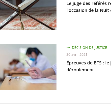
Le juge des référés 
es
l'occasion de la Nuit
de
té
s
DÉCISION DE JUSTICE
30 avril 2021
Épreuves de BTS : le
déroulement
on
d