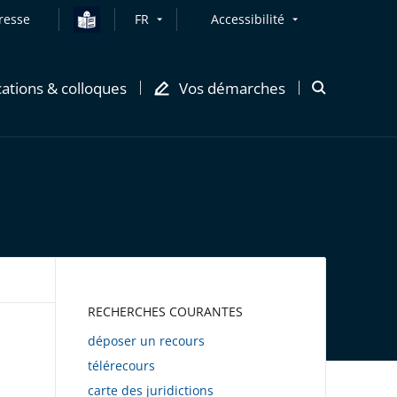
resse
FR
Accessibilité
cations & colloques
Vos démarches
Ouvrir
la
modale
de
recherche
AWEB
RECHERCHES COURANTES
déposer un recours
télérecours
carte des juridictions