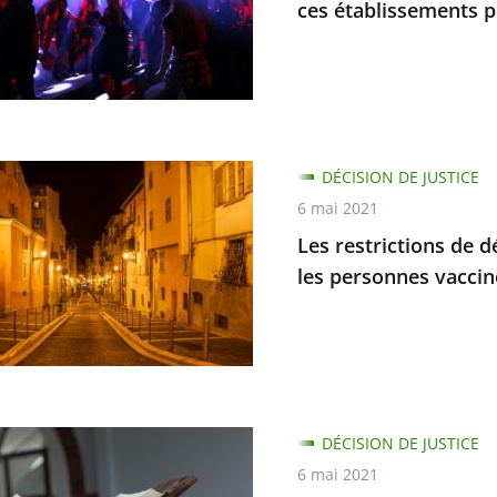
èques
ces établissements p
e
DÉCISION DE JUSTICE
ions
6 mai 2021
sements
Les restrictions de
ent
ement
les personnes vaccin
iers
dues
DÉCISION DE JUSTICE
6 mai 2021
nes