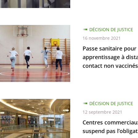
e
DÉCISION DE JUSTICE
e
16 novembre 2021
nement
Passe sanitaire pour 
apprentissage à dista
contact non vaccinés
r
es
s,
nes
DÉCISION DE JUSTICE
issage
ciaux
12 septembre 2021
Centres commerciaux 
e
suspend pas l’obligat
es