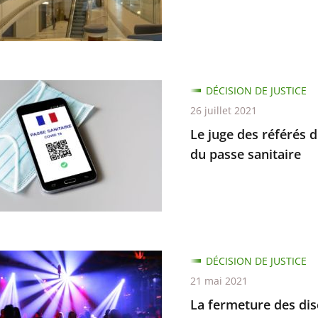
ns
DÉCISION DE JUSTICE
26 juillet 2021
d
Le juge des référés d
s
du passe sanitaire
ion
e
d
DÉCISION DE JUSTICE
ure
21 mai 2021
ion
La fermeture des disc