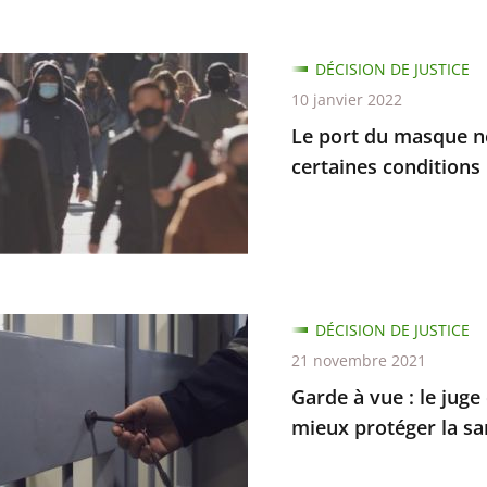
DÉCISION DE JUSTICE
ratifs
10 janvier 2022
Le port du masque ne
res
certaines conditions
ion
DÉCISION DE JUSTICE
ur
21 novembre 2021
rts
Garde à vue : le jug
es
mieux protéger la s
ons