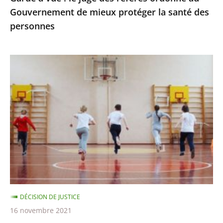
Gouvernement de mieux protéger la santé des
protéger
personnes
la
santé
des
Passe
personnes
sanitaire
pour
les
activités
sportives
et
extra-
scolaires,
apprentissage
DÉCISION DE JUSTICE
à
16 novembre 2021
distance