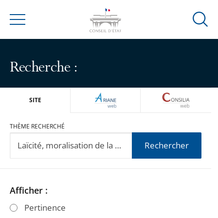
Ouvrir
Menu
la
modal
de
Recherche :
reche
ARIANEWEB
CONSILIA
SITE
THÈME RECHERCHÉ
Rechercher
Passer
Passer
Afficher :
les
les
Pertinence
filtres
filtres