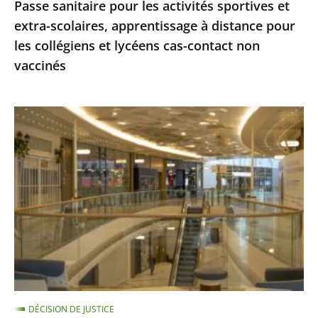
Passe sanitaire pour les activités sportives et
pour
extra-scolaires, apprentissage à distance pour
les
les collégiens et lycéens cas-contact non
collégiens
vaccinés
et
lycéens
cas-
Centres
contact
commerciaux
non
des
vaccinés
Alpes-
Maritimes
:
le
Conseil
d'État
ne
DÉCISION DE JUSTICE
suspend