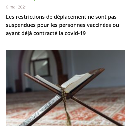
personnes
6 mai 2021
vaccinées
Les restrictions de déplacement ne sont pas
ou
suspendues pour les personnes vaccinées ou
ayant
ayant déjà contracté la covid-19
déjà
contracté
la
Le
covid-
juge
19
des
référés
rejette
la
demande
de
levée
du