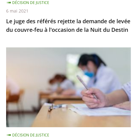
DÉCISION DE JUSTICE
couvre-
6 mai 2021
feu
Le juge des référés rejette la demande de levée
à
du couvre-feu à l'occasion de la Nuit du Destin
l'occasion
de
la
Épreuves
Nuit
de
du
BTS
Destin
:
le
juge
des
référés
ne
suspend
DÉCISION DE JUSTICE
pas