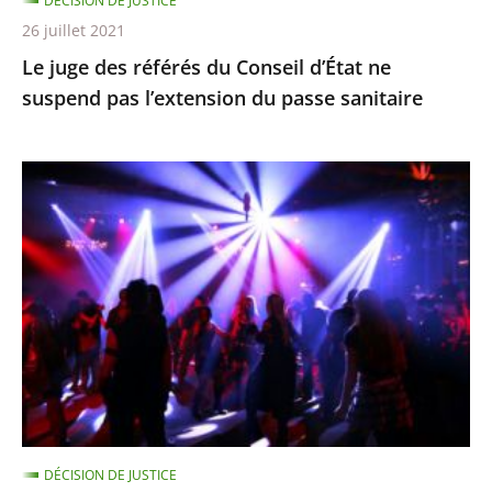
DÉCISION DE JUSTICE
l’extension
26 juillet 2021
du
Le juge des référés du Conseil d’État ne
passe
suspend pas l’extension du passe sanitaire
sanitaire
La
fermeture
des
discothèques
est
pour
l’instant
justifiée
car
ces
DÉCISION DE JUSTICE
établissements