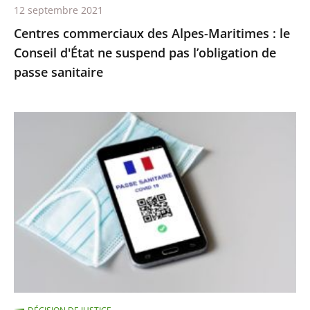
12 septembre 2021
pas
Centres commerciaux des Alpes-Maritimes : le
l’obligation
Conseil d'État ne suspend pas l’obligation de
de
passe sanitaire
passe
sanitaire
Le
juge
des
référés
du
Conseil
d’État
ne
suspend
pas