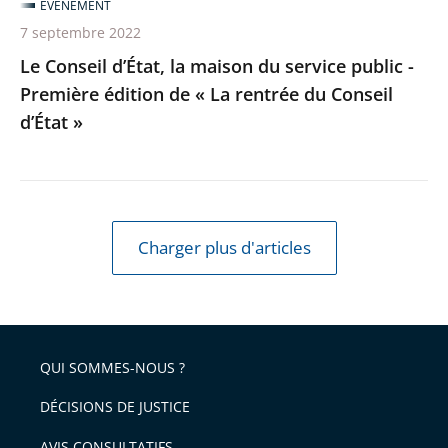
ÉVÉNEMENT
édition
7 septembre 2022
de
Le Conseil d’État, la maison du service public -
«
Première édition de « La rentrée du Conseil
La
d’État »
rentrée
du
Conseil
d’État
»
Charger plus d'articles
QUI SOMMES-NOUS ?
DÉCISIONS DE JUSTICE
AVIS CONSULTATIFS