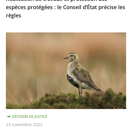
espèces protégées : le Conseil d’État précise les
les
règles
règles
Chasses
traditionnelles
des
oiseaux
:
les
autorisations
2021-
2022
sont
DÉCISION DE JUSTICE
illégales
23 novembre 2022