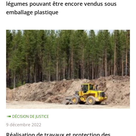
légumes pouvant être encore vendus sous
vendus
emballage plastique
sous
emballage
plastique
Réalisation
de
travaux
et
protection
des
espèces
protégées
:
le
DÉCISION DE JUSTICE
Conseil
9 décembre 2022
d’État
Réalisation de travaux et protection des
précise