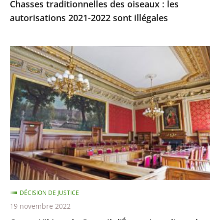
Chasses traditionnelles des oiseaux : les
autorisations 2021-2022 sont illégales
Ocean
Viking
:
le
Conseil
d’État
rejette
l’appel
demandant
qu’il
soit
DÉCISION DE JUSTICE
mis
19 novembre 2022
fin,