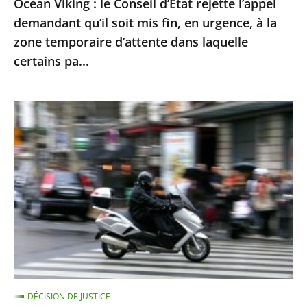
Ocean Viking : le Conseil d’État rejette l’appel
en
demandant qu’il soit mis fin, en urgence, à la
urgence,
zone temporaire d’attente dans laquelle
à
certains pa...
la
zone
Le
temporaire
contrôle
d’attente
technique
dans
des
laquelle
«
certains
deux-
pa...
roues
»
doit
être
DÉCISION DE JUSTICE
mis