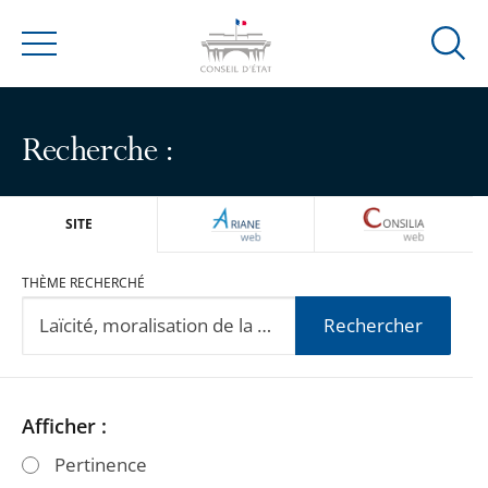
Ouvrir
Menu
la
modal
de
Recherche :
reche
ARIANEWEB
CONSILIA
SITE
THÈME RECHERCHÉ
Rechercher
Passer
Passer
Afficher :
les
les
Pertinence
filtres
filtres