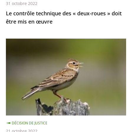
31 octobre 2022
en
Le contrôle technique des « deux-roues » doit
œuvre
être mis en œuvre
Chasses
traditionnelles
à
l'alouette
:
le
juge
des
référés
du
DÉCISION DE JUSTICE
Conseil
21 octobre 2022