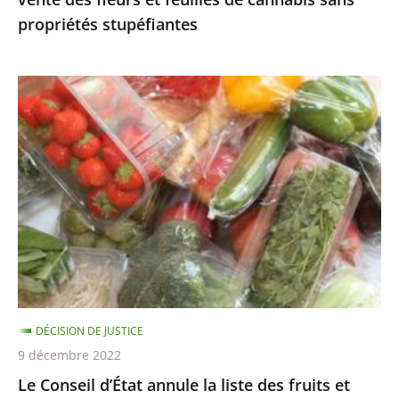
cannabis
propriétés stupéfiantes
sans
propriétés
stupéfiantes
Le
Conseil
d’État
annule
la
liste
des
fruits
et
légumes
DÉCISION DE JUSTICE
pouvant
9 décembre 2022
être
Le Conseil d’État annule la liste des fruits et
encore