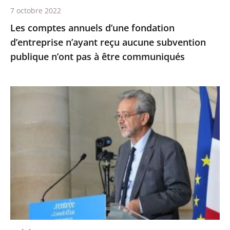
publique
7 octobre 2022
n’ont
Les comptes annuels d’une fondation
pas
d’entreprise n’ayant reçu aucune subvention
à
publique n’ont pas à être communiqués
être
communiqués
Le
Conseil
d’État,
la
maison
du
service
public
-
Première