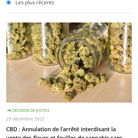
Les plus récents
pour
pour
arriver
arriver
après
avant
CBD
:
Annulation
de
l’arrêté
interdisant
la
vente
des
fleurs
DÉCISION DE JUSTICE
et
29 décembre 2022
feuilles
CBD : Annulation de l’arrêté interdisant la
de
vente des fleurs et feuilles de cannabis sans