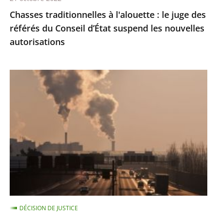
d’État
Chasses traditionnelles à l'alouette : le juge des
suspend
référés du Conseil d’État suspend les nouvelles
les
autorisations
nouvelles
autorisations
Pollution
de
l’air
:
le
Conseil
d'État
condamne
l’État
à
DÉCISION DE JUSTICE
payer