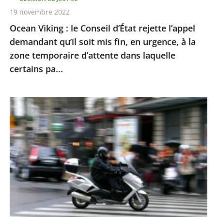
mis
19 novembre 2022
fin,
Ocean Viking : le Conseil d’État rejette l’appel
en
demandant qu’il soit mis fin, en urgence, à la
urgence,
zone temporaire d’attente dans laquelle
à
certains pa...
la
zone
Le
temporaire
contrôle
d’attente
technique
dans
des
laquelle
«
certains
deux-
pa...
roues
»
doit