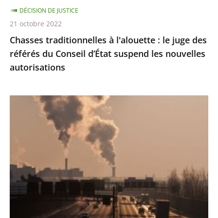
du
DÉCISION DE JUSTICE
Conseil
21 octobre 2022
d’État
Chasses traditionnelles à l'alouette : le juge des
suspend
référés du Conseil d’État suspend les nouvelles
les
autorisations
nouvelles
autorisations
Pollution
de
l’air
:
le
Conseil
d'État
condamne
l’État