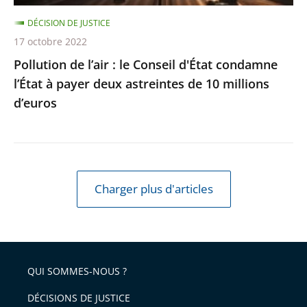
à
DÉCISION DE JUSTICE
payer
17 octobre 2022
deux
Pollution de l’air : le Conseil d'État condamne
astreintes
l’État à payer deux astreintes de 10 millions
de
d’euros
10
millions
d’euros
Charger plus d'articles
QUI SOMMES-NOUS ?
DÉCISIONS DE JUSTICE