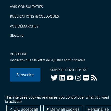
AVIS CONSULTATIFS
PUBLICATIONS & COLLOQUES
VOS DÉMARCHES
Glossaire
INFOLETTRE
Inscrivez-vous à la lettre de la Justice administrative
SUIVEZ LE CONSEIL D'ETAT
S'inscrire
twitter
linkedIn
youtube
instagram
flickr
rss
This site uses cookies and gives you control over what you want
© Conseil d'État 2026 -
Mentions légales
-
Cookies
-
Données
to activate
personnelles
-
Publications administratives
-
Accessibilité :
partiellement conforme
OK, accept all
Deny all cookies
Personalize