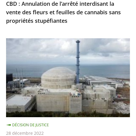
CBD : Annulation de l’arrêté interdisant la
de
vente des fleurs et feuilles de cannabis sans
cannabis
propriétés stupéfiantes
sans
propriétés
stupéfiantes
EPR
de
Flamanville
:
les
travaux
de
réparation
de
soudures
DÉCISION DE JUSTICE
et
28 décembre 2022
les