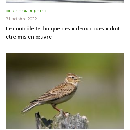
être
DÉCISION DE JUSTICE
mis
31 octobre 2022
en
Le contrôle technique des « deux-roues » doit
œuvre
être mis en œuvre
Chasses
traditionnelles
à
l'alouette
:
le
juge
des
référés