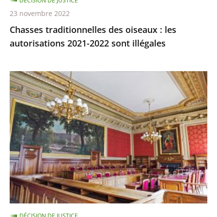
DÉCISION DE JUSTICE
illégales
23 novembre 2022
Chasses traditionnelles des oiseaux : les
autorisations 2021-2022 sont illégales
Ocean
Viking
:
le
Conseil
d’État
rejette
l’appel
demandant
qu’il
soit
DÉCISION DE JUSTICE