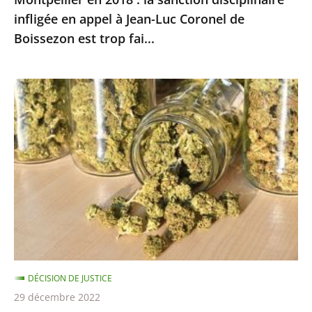
infligée
infligée en appel à Jean-Luc Coronel de
en
Boissezon est trop fai...
appel
à
Jean-
CBD
Luc
:
Coronel
Annulation
de
de
Boissezon
l’arrêté
est
interdisant
trop
la
fai...
vente
des
fleurs
DÉCISION DE JUSTICE
et
29 décembre 2022
feuilles