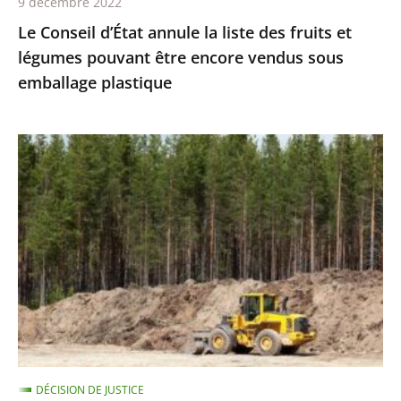
9 décembre 2022
être
Le Conseil d’État annule la liste des fruits et
encore
légumes pouvant être encore vendus sous
vendus
emballage plastique
sous
emballage
plastique
Réalisation
de
travaux
et
protection
des
espèces
protégées
:
le
DÉCISION DE JUSTICE
Conseil