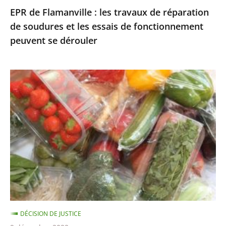
EPR de Flamanville : les travaux de réparation
essais
de soudures et les essais de fonctionnement
de
peuvent se dérouler
fonctionnement
peuvent
se
Le
dérouler
Conseil
d’État
annule
la
liste
des
fruits
et
légumes
DÉCISION DE JUSTICE
pouvant