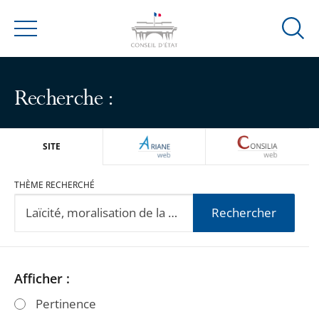
Ouvrir
Menu
la
modal
de
Recherche :
reche
ARIANEWEB
CONSILIA
SITE
THÈME RECHERCHÉ
Rechercher
Passer
Passer
Afficher :
les
les
Pertinence
filtres
filtres