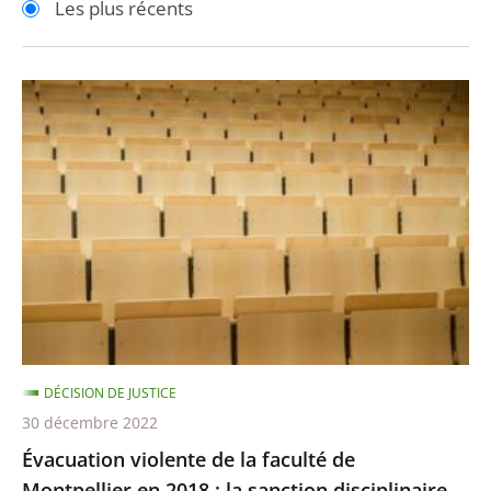
Les plus récents
pour
pour
arriver
arriver
après
avant
Évacuation
violente
de
la
faculté
de
Montpellier
en
2018
:
DÉCISION DE JUSTICE
la
30 décembre 2022
sanction
Évacuation violente de la faculté de
disciplinaire
Montpellier en 2018 : la sanction disciplinaire