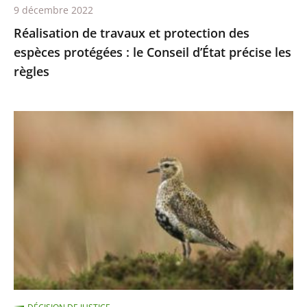
9 décembre 2022
d’État
Réalisation de travaux et protection des
précise
espèces protégées : le Conseil d’État précise les
les
règles
règles
Chasses
traditionnelles
des
oiseaux
:
les
autorisations
2021-
2022
sont