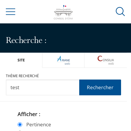
Ouvrir
Menu
la
modal
de
Recherche :
reche
ARIANEWEB
CONSILIA
SITE
THÈME RECHERCHÉ
Rechercher
Afficher :
Passer
Passer
les
les
Pertinence
filtres
filtres