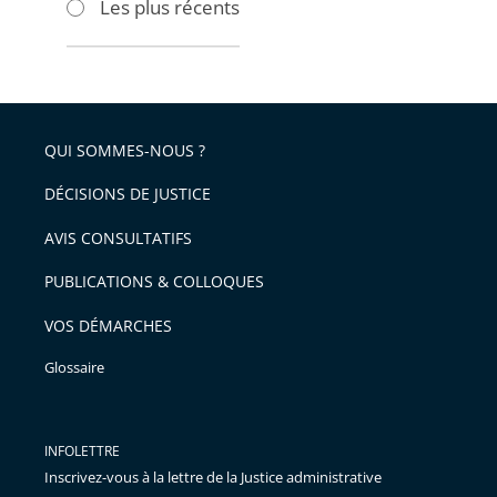
Les plus récents
pour
pour
arriver
arriver
après
avant
QUI SOMMES-NOUS ?
DÉCISIONS DE JUSTICE
AVIS CONSULTATIFS
PUBLICATIONS & COLLOQUES
VOS DÉMARCHES
Glossaire
INFOLETTRE
Inscrivez-vous à la lettre de la Justice administrative