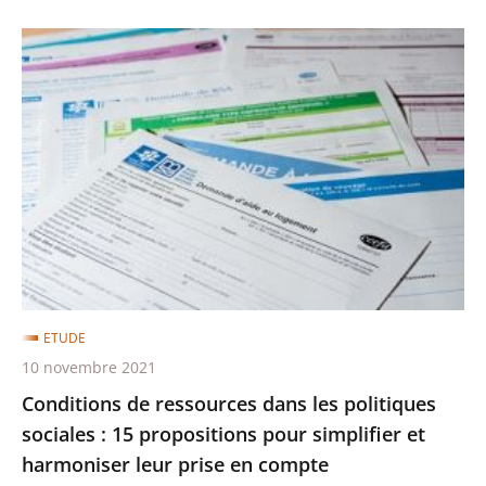
Conditions
de
ressources
dans
les
politiques
sociales
:
15
propositions
ETUDE
pour
10 novembre 2021
simplifier
Conditions de ressources dans les politiques
et
sociales : 15 propositions pour simplifier et
harmoniser
harmoniser leur prise en compte
leur