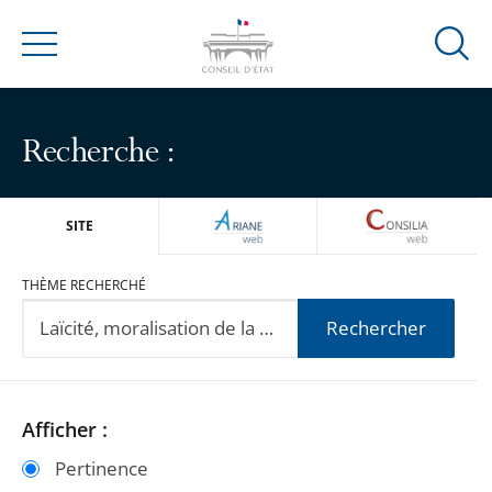
Ouvrir
Menu
la
modal
de
Recherche :
reche
ARIANEWEB
CONSILIA
SITE
THÈME RECHERCHÉ
Rechercher
Passer
Passer
Afficher :
les
les
Pertinence
filtres
filtres