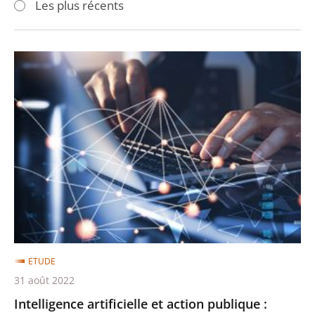
Les plus récents
pour
pour
arriver
arriver
après
avant
Intelligence
artificielle
et
action
publique
:
construire
la
confiance,
servir
la
ETUDE
performance
31 août 2022
Intelligence artificielle et action publique :