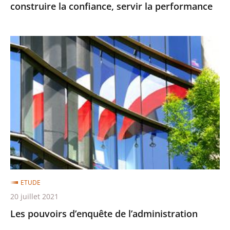
construire la confiance, servir la performance
Les
pouvoirs
d’enquête
de
l’administration
ETUDE
20 juillet 2021
Les pouvoirs d’enquête de l’administration