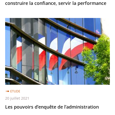
construire la confiance, servir la performance
Les
pouvoirs
d’enquête
de
l’administration
ETUDE
20 juillet 2021
Les pouvoirs d’enquête de l’administration