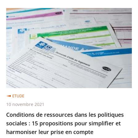
Conditions
de
ressources
dans
les
politiques
sociales
:
15
propositions
ETUDE
pour
10 novembre 2021
simplifier
Conditions de ressources dans les politiques
et
sociales : 15 propositions pour simplifier et
harmoniser
harmoniser leur prise en compte
leur