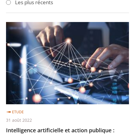
Les plus récents
pour
pour
arriver
arriver
après
avant
Intelligence
artificielle
et
action
publique
:
construire
la
confiance,
servir
la
ETUDE
performance
31 août 2022
Intelligence artificielle et action publique :