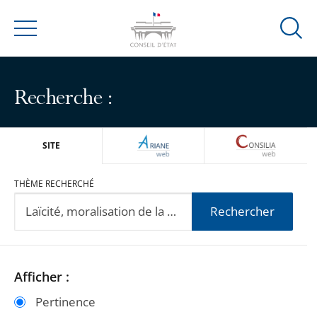
Ouvrir
Menu
la
modal
de
Recherche :
reche
ARIANEWEB
CONSILIA
SITE
THÈME RECHERCHÉ
Rechercher
Passer
Passer
Afficher :
les
les
Pertinence
filtres
filtres