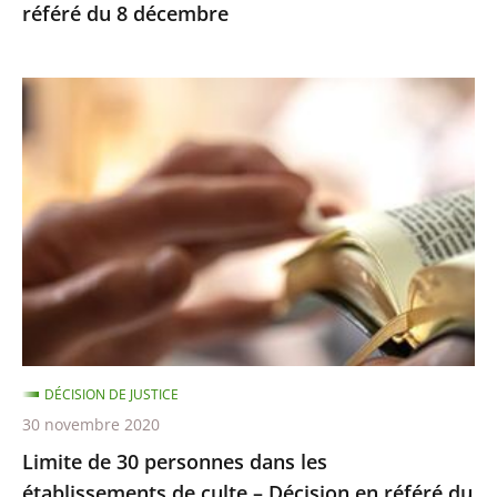
référé du 8 décembre
Limite
de
30
personnes
dans
les
établissements
de
culte
–
DÉCISION DE JUSTICE
Décision
30 novembre 2020
en
Limite de 30 personnes dans les
référé
établissements de culte – Décision en référé du
du