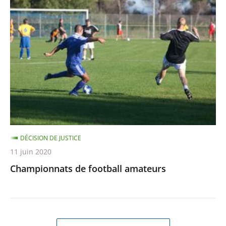
de
football
amateurs
DÉCISION DE JUSTICE
11 juin 2020
Championnats de football amateurs