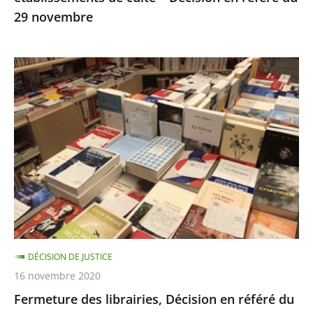
29 novembre
29
novembre
Fermeture
des
librairies,
Décision
en
référé
du
13
novembre
DÉCISION DE JUSTICE
16 novembre 2020
Fermeture des librairies, Décision en référé du