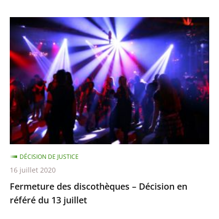
Fermeture
des
discothèques
–
Décision
en
référé
du
13
juillet
DÉCISION DE JUSTICE
16 juillet 2020
Fermeture des discothèques – Décision en
référé du 13 juillet