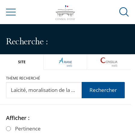
Ouvrir
Menu
la
modal
de
Recherche :
reche
ARIANEWEB
CONSILIA
SITE
THÈME RECHERCHÉ
Rechercher
Passer
Passer
Afficher :
les
les
Pertinence
filtres
filtres