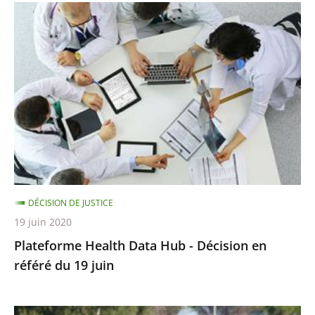
Plateforme
Health
Data
Hub
-
Décision
en
référé
du
19
DÉCISION DE JUSTICE
juin
19 juin 2020
Plateforme Health Data Hub - Décision en
référé du 19 juin
Championnats