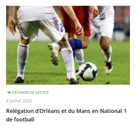
Relégation
d’Orléans
et
du
Mans
en
National
1
de
football
DÉCISION DE JUSTICE
9 juillet 2020
Relégation d’Orléans et du Mans en National 1
de football