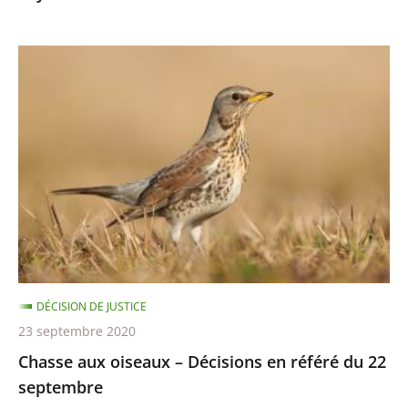
8
octobre
Chasse
aux
oiseaux
–
Décisions
en
référé
du
22
septembre
DÉCISION DE JUSTICE
23 septembre 2020
Chasse aux oiseaux – Décisions en référé du 22
septembre