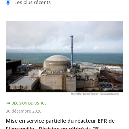
Les plus récents
pour
pour
arriver
arriver
après
avant
Mise
en
service
partielle
du
réacteur
EPR
de
Flamanville
-
DÉCISION DE JUSTICE
Décision
30 décembre 2020
en
Mise en service partielle du réacteur EPR de
référé
Flamanville - Décision en référé du 28