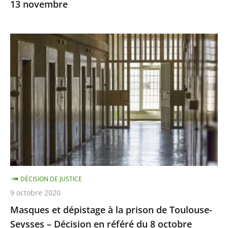
13 novembre
Masques
et
dépistage
à
la
prison
de
Toulouse-
Seysses
–
DÉCISION DE JUSTICE
Décision
9 octobre 2020
en
Masques et dépistage à la prison de Toulouse-
référé
Seysses – Décision en référé du 8 octobre
du