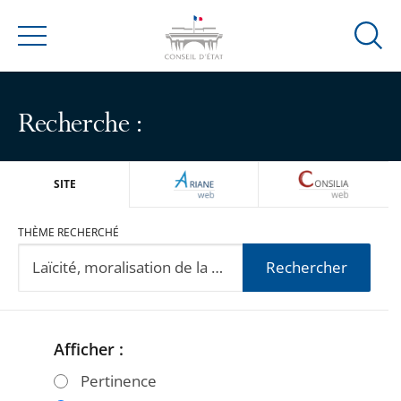
Ouvrir
Menu
la
modal
de
Recherche :
reche
ARIANEWEB
CONSILIA
SITE
THÈME RECHERCHÉ
Rechercher
Afficher :
Passer
Passer
les
les
Pertinence
filtres
filtres