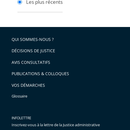
Les plus récents
pour
pour
arriver
arriver
après
avant
QUI SOMMES-NOUS ?
DÉCISIONS DE JUSTICE
AVIS CONSULTATIFS
PUBLICATIONS & COLLOQUES
VOS DÉMARCHES
Glossaire
INFOLETTRE
Inscrivez-vous à la lettre de la Justice administrative