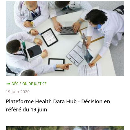
Plateforme
Health
Data
Hub
-
Décision
en
référé
du
19
DÉCISION DE JUSTICE
juin
19 juin 2020
Plateforme Health Data Hub - Décision en
référé du 19 juin
Championnats