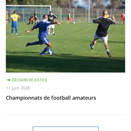
de
football
amateurs
DÉCISION DE JUSTICE
11 juin 2020
Championnats de football amateurs