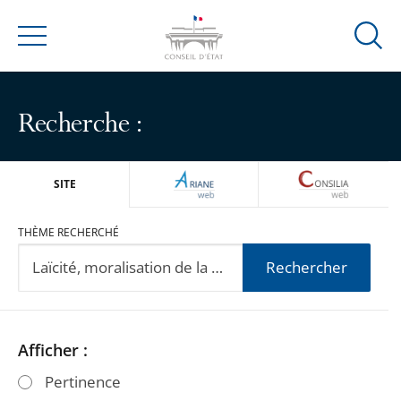
Ouvrir
Menu
la
modal
de
Recherche :
reche
ARIANEWEB
CONSILIA
SITE
THÈME RECHERCHÉ
Rechercher
Passer
Passer
Afficher :
les
les
Pertinence
filtres
filtres