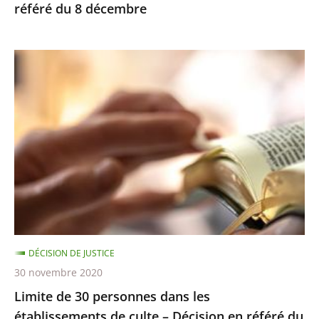
référé du 8 décembre
Limite
de
30
personnes
dans
les
établissements
de
culte
–
DÉCISION DE JUSTICE
Décision
30 novembre 2020
en
Limite de 30 personnes dans les
référé
établissements de culte – Décision en référé du
du