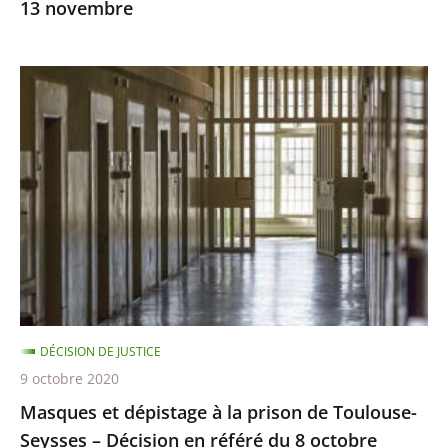
13 novembre
Masques
et
dépistage
à
la
prison
de
Toulouse-
Seysses
–
DÉCISION DE JUSTICE
Décision
9 octobre 2020
en
Masques et dépistage à la prison de Toulouse-
référé
Seysses – Décision en référé du 8 octobre
du