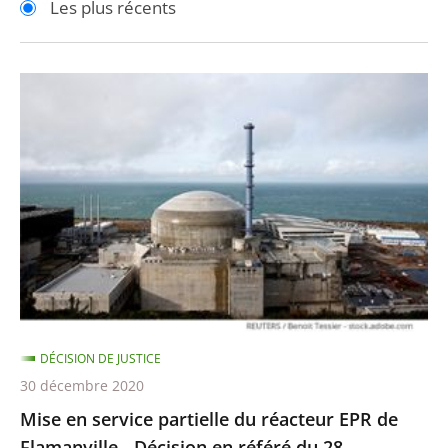
Les plus récents
pour
pour
arriver
arriver
après
avant
Mise
en
service
partielle
du
réacteur
EPR
de
Flamanville
-
DÉCISION DE JUSTICE
Décision
30 décembre 2020
en
Mise en service partielle du réacteur EPR de
référé
Flamanville - Décision en référé du 28