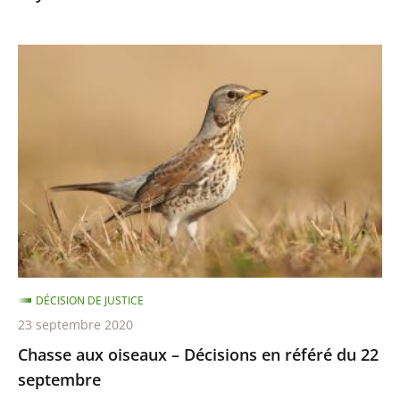
8
octobre
Chasse
aux
oiseaux
–
Décisions
en
référé
du
22
septembre
DÉCISION DE JUSTICE
23 septembre 2020
Chasse aux oiseaux – Décisions en référé du 22
septembre