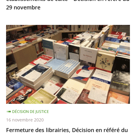
29 novembre
29
novembre
Fermeture
des
librairies,
Décision
en
référé
du
13
novembre
DÉCISION DE JUSTICE
16 novembre 2020
Fermeture des librairies, Décision en référé du