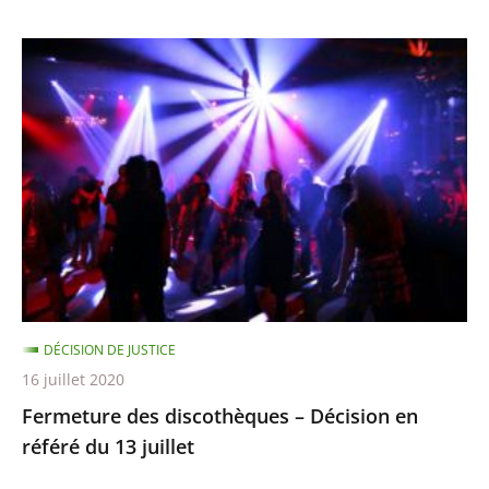
Fermeture
des
discothèques
–
Décision
en
référé
du
13
juillet
DÉCISION DE JUSTICE
16 juillet 2020
Fermeture des discothèques – Décision en
référé du 13 juillet