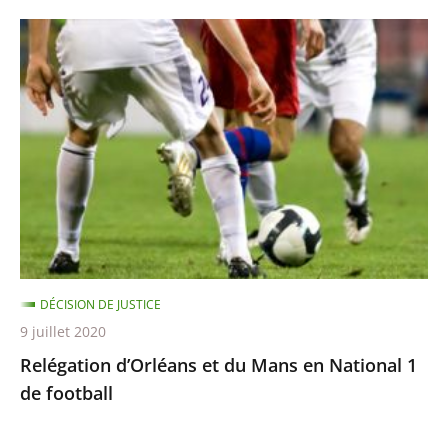
Relégation
d’Orléans
et
du
Mans
en
National
1
de
football
DÉCISION DE JUSTICE
9 juillet 2020
Relégation d’Orléans et du Mans en National 1
de football