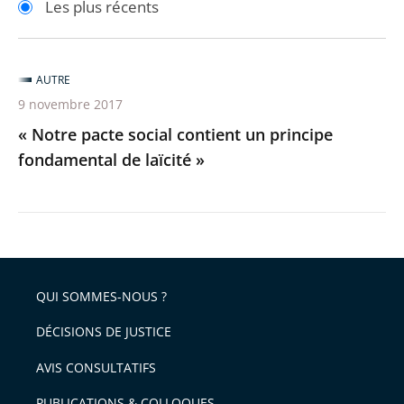
Les plus récents
pour
pour
arriver
arriver
après
avant
AUTRE
9 novembre 2017
« Notre pacte social contient un principe
fondamental de laïcité »
QUI SOMMES-NOUS ?
DÉCISIONS DE JUSTICE
AVIS CONSULTATIFS
PUBLICATIONS & COLLOQUES