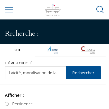
Ouvrir
Menu
la
modal
de
Recherche :
reche
ARIANEWEB
CONSILIA
SITE
THÈME RECHERCHÉ
Rechercher
Passer
Passer
Afficher :
les
les
Pertinence
filtres
filtres