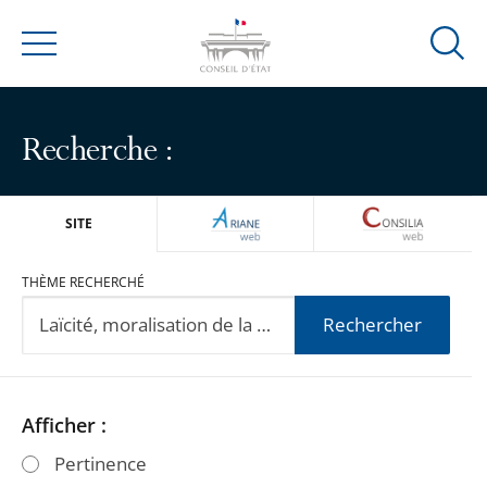
Ouvrir
Menu
la
modal
de
Recherche :
reche
ARIANEWEB
CONSILIA
SITE
THÈME RECHERCHÉ
Rechercher
Passer
Passer
Afficher :
les
les
Pertinence
filtres
filtres