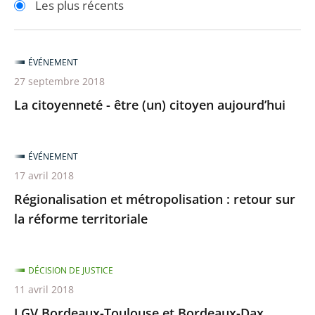
Les plus récents
pour
pour
arriver
arriver
après
avant
ÉVÉNEMENT
27 septembre 2018
La citoyenneté - être (un) citoyen aujourd’hui
ÉVÉNEMENT
17 avril 2018
Régionalisation et métropolisation : retour sur
la réforme territoriale
DÉCISION DE JUSTICE
11 avril 2018
LGV Bordeaux-Toulouse et Bordeaux-Dax