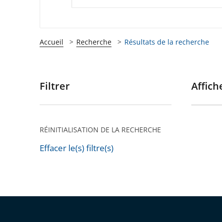
Accueil
Recherche
Résultats de la recherche
Filtrer
Affiche
Passer
les
filtres
pour
RÉINITIALISATION DE LA RECHERCHE
arriver
Effacer le(s) filtre(s)
après
Passer
les
filtres
pour
arriver