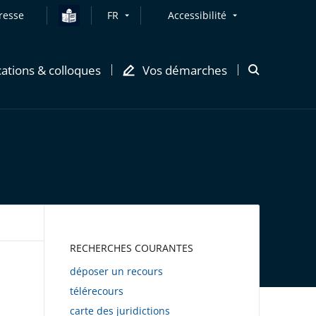
resse
FR
Accessibilité
cations & colloques
Vos démarches
Ouvrir
la
modale
de
recherche
AWEB
RECHERCHES COURANTES
déposer un recours
télérecours
carte des juridictions