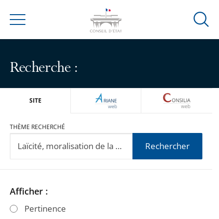
Ouvrir
Menu
la
modal
de
Recherche :
reche
ARIANEWEB
CONSILIA
SITE
THÈME RECHERCHÉ
Rechercher
Passer
Passer
Afficher :
les
les
Pertinence
filtres
filtres