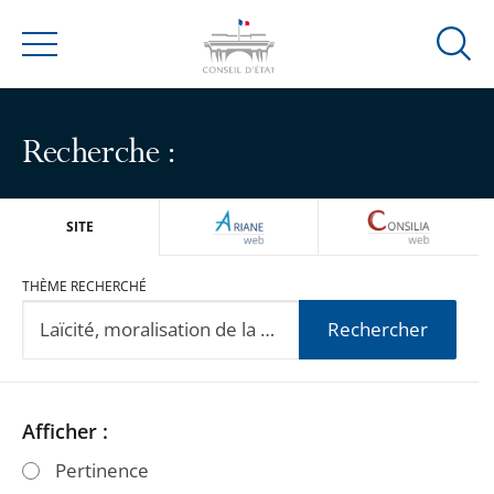
Ouvrir
Menu
la
modal
de
Recherche :
reche
ARIANEWEB
CONSILIA
SITE
THÈME RECHERCHÉ
Rechercher
Passer
Passer
Afficher :
les
les
Pertinence
filtres
filtres