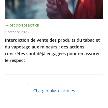
et
du
vapotage
DÉCISION DE JUSTICE
aux
1 octobre 2025
mineurs
Interdiction de vente des produits du tabac et
:
du vapotage aux mineurs : des actions
des
concrètes sont déjà engagées pour en assurer
actions
le respect
concrètes
sont
déjà
engagées
pour
Charger plus d'articles
en
assurer
le