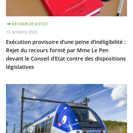
du
recours
formé
DÉCISION DE JUSTICE
par
15 octobre 2025
Mme
Exécution provisoire d’une peine d’inéligibilité :
Le
Rejet du recours formé par Mme Le Pen
Pen
devant le Conseil d’Etat contre des dispositions
devant
législatives
le
Conseil
d’Etat
Utilisation
contre
du
des
réseau
dispositions
ferré
législatives
par
les