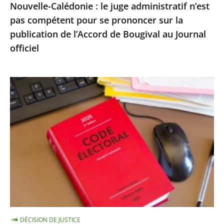
Nouvelle-Calédonie : le juge administratif n’est
sur
pas compétent pour se prononcer sur la
la
publication de l’Accord de Bougival au Journal
publication
officiel
de
l’Accord
de
Exécution
Bougival
provisoire
au
d’une
Journal
peine
officiel
d’inéligibilité
:
le
Conseil
d’État
confirme
DÉCISION DE JUSTICE
la