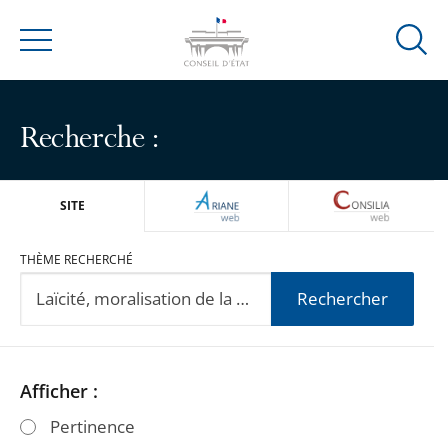
Ouvrir
Menu
la
modal
de
Recherche :
reche
ARIANEWEB
CONSILIA
SITE
THÈME RECHERCHÉ
Rechercher
Passer
Passer
Afficher :
les
les
Pertinence
filtres
filtres