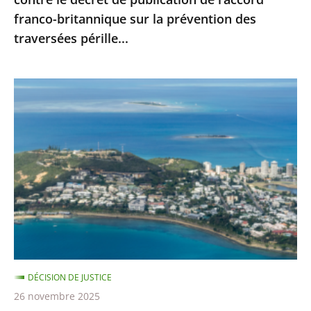
l’accord
franco-britannique sur la prévention des
franco-
traversées pérille...
britannique
sur
la
Nouvelle-
prévention
Calédonie
des
:
traversées
le
pérille...
juge
administratif
n’est
pas
compétent
pour
DÉCISION DE JUSTICE
se
26 novembre 2025
prononcer