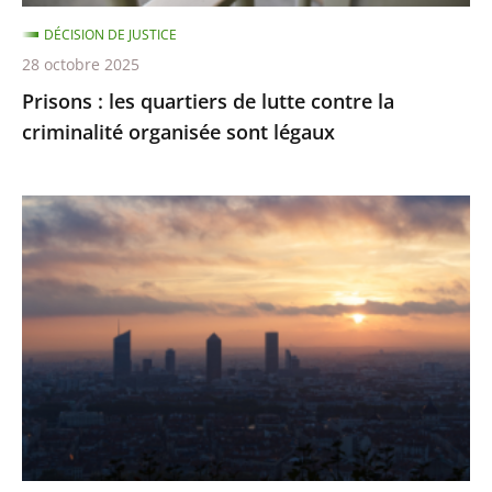
organisée
DÉCISION DE JUSTICE
sont
28 octobre 2025
légaux
Prisons : les quartiers de lutte contre la
criminalité organisée sont légaux
Émissions
de
gaz
à
effet
de
serre
:
des
résultats