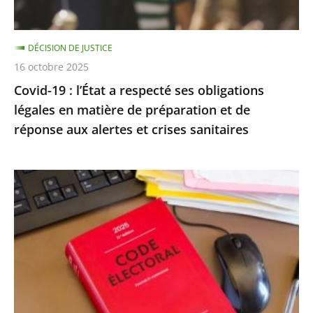
légales
en
DÉCISION DE JUSTICE
matière
16 octobre 2025
de
Covid-19 : l’État a respecté ses obligations
préparation
légales en matière de préparation et de
et
réponse aux alertes et crises sanitaires
de
réponse
aux
Exécution
alertes
provisoire
et
d’une
crises
peine
sanitaires
d’inéligibilité
:
Rejet