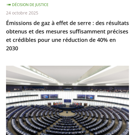
DÉCISION DE JUSTICE
obtenus
24 octobre 2025
et
Émissions de gaz à effet de serre : des résultats
des
obtenus et des mesures suffisamment précises
mesures
et crédibles pour une réduction de 40% en
suffisamment
2030
précises
et
crédibles
Inéligibilité
pour
avec
une
exécution
réduction
provisoire
de
:
40%
seule
en
une
2030
condamnation