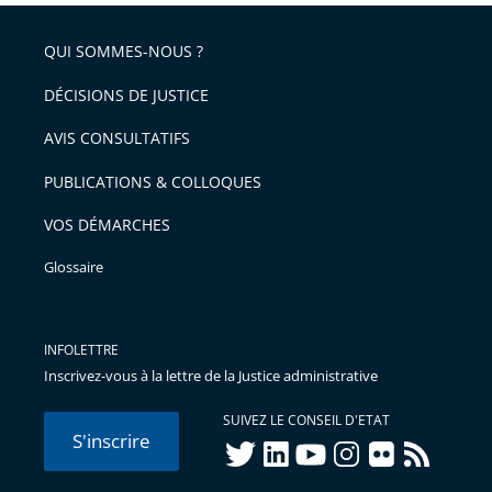
respect
QUI SOMMES-NOUS ?
DÉCISIONS DE JUSTICE
AVIS CONSULTATIFS
PUBLICATIONS & COLLOQUES
VOS DÉMARCHES
Glossaire
INFOLETTRE
Inscrivez-vous à la lettre de la Justice administrative
SUIVEZ LE CONSEIL D'ETAT
S'inscrire
twitter
linkedIn
youtube
instagram
flickr
rss