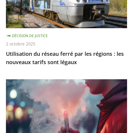
régions
:
les
nouveaux
DÉCISION DE JUSTICE
tarifs
2 octobre 2025
sont
Utilisation du réseau ferré par les régions : les
légaux
nouveaux tarifs sont légaux
Interdiction
de
vente
des
produits
du
tabac