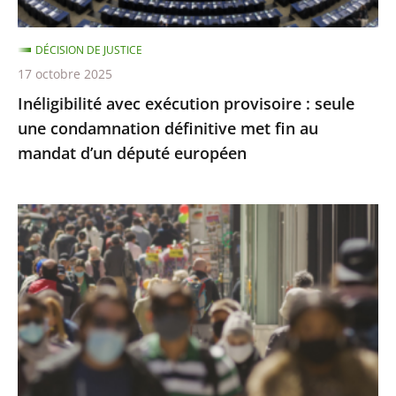
définitive
met
DÉCISION DE JUSTICE
fin
17 octobre 2025
au
Inéligibilité avec exécution provisoire : seule
mandat
une condamnation définitive met fin au
d’un
mandat d’un député européen
député
européen
Covid-
19
:
l’État
a
respecté
ses
obligations