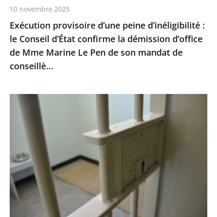
10 novembre 2025
démission
Exécution provisoire d’une peine d’inéligibilité :
d’office
le Conseil d’État confirme la démission d’office
de
de Mme Marine Le Pen de son mandat de
Mme
conseillè...
Marine
Le
Pen
Prisons
de
:
son
les
mandat
quartiers
de
de
conseillè...
lutte
contre
la
criminalité