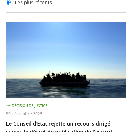
Les plus récents
pour
pour
arriver
arriver
après
avant
Le
Conseil
d’État
rejette
un
recours
dirigé
contre
le
décret
DÉCISION DE JUSTICE
de
30 décembre 2025
publication
Le Conseil d’État rejette un recours dirigé
de
contre le décret de publication de l’accord