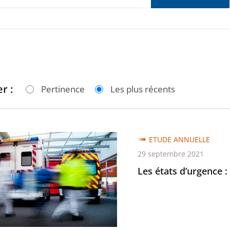
r :
Pertinence
Les plus récents
ETUDE ANNUELLE
29 septembre 2021
ce
Les états d’urgence 
tie