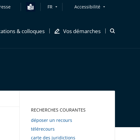
resse
FR
Accessibilité
cations & colloques
Vos démarches
Ouvrir
la
modale
de
recherche
AWEB
RECHERCHES COURANTES
déposer un recours
télérecours
carte des juridictions