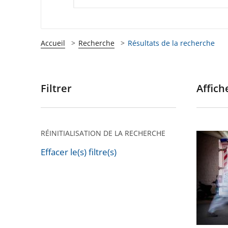
Accueil
Recherche
Résultats de la recherche
Filtrer
Affiche
Passer
les
filtres
pour
RÉINITIALISATION DE LA RECHERCHE
Les
arriver
états
Effacer le(s) filtre(s)
après
Passer
d’urgen
les
:
filtres
la
pour
démocra
arriver
sous