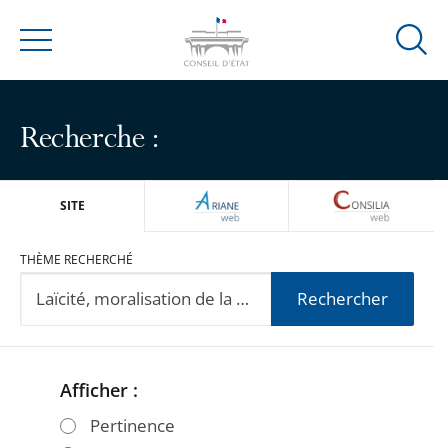
Ouvrir
Menu
la
modal
de
Recherche :
reche
ARIANEWEB
CONSILIA
SITE
THÈME RECHERCHÉ
Rechercher
Afficher :
Passer
Passer
les
les
Pertinence
filtres
filtres