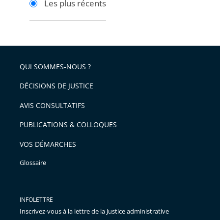
Les plus récents
pour
pour
arriver
arriver
après
avant
QUI SOMMES-NOUS ?
DÉCISIONS DE JUSTICE
AVIS CONSULTATIFS
PUBLICATIONS & COLLOQUES
VOS DÉMARCHES
Glossaire
INFOLETTRE
Inscrivez-vous à la lettre de la Justice administrative