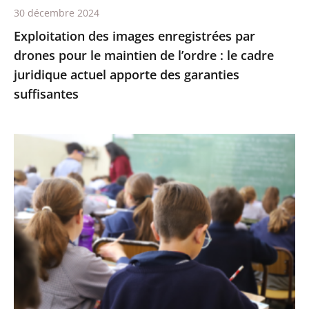
30 décembre 2024
:
Exploitation des images enregistrées par
le
drones pour le maintien de l’ordre : le cadre
cadre
juridique actuel apporte des garanties
juridique
suffisantes
actuel
apporte
des
L’interdiction
garanties
de
suffisantes
recourir
à
certains
éléments
de
l’écriture
inclusive