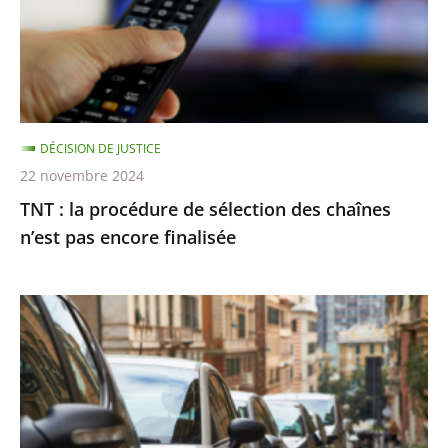
sélection
des
chaînes
n’est
pas
DÉCISION DE JUSTICE
encore
22 novembre 2024
finalisée
TNT : la procédure de sélection des chaînes
n’est pas encore finalisée
Stationnement
payant
:
le
Conseil
d’État