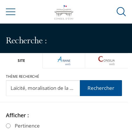
Ouvrir
Menu
la
modal
de
Recherche :
reche
ARIANEWEB
CONSILIA
SITE
THÈME RECHERCHÉ
Rechercher
Passer
Passer
Afficher :
les
les
Pertinence
filtres
filtres