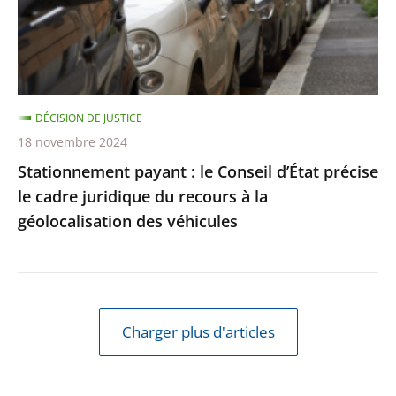
précise
le
cadre
juridique
DÉCISION DE JUSTICE
du
18 novembre 2024
recours
Stationnement payant : le Conseil d’État précise
à
le cadre juridique du recours à la
la
géolocalisation des véhicules
géolocalisation
des
véhicules
Charger plus d'articles