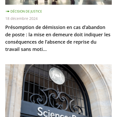
la
DÉCISION DE JUSTICE
mise
18 décembre 2024
en
Présomption de démission en cas d’abandon
demeure
de poste : la mise en demeure doit indiquer les
doit
conséquences de l’absence de reprise du
indiquer
travail sans moti...
les
conséquences
de
Le
l’absence
juge
de
des
reprise
référés
du
du
travail
Conseil
sans
d’État
moti...