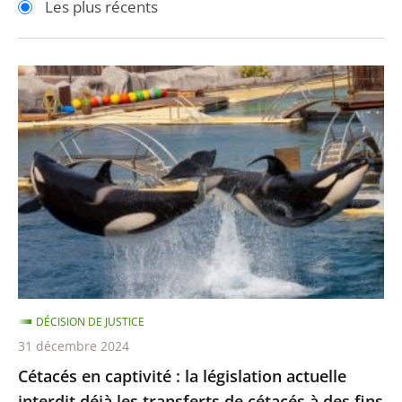
Les plus récents
pour
pour
arriver
arriver
après
avant
Cétacés
en
captivité
:
la
législation
actuelle
interdit
déjà
les
DÉCISION DE JUSTICE
transferts
31 décembre 2024
de
Cétacés en captivité : la législation actuelle
cétacés
interdit déjà les transferts de cétacés à des fins