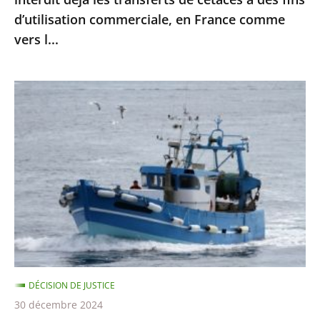
à
d’utilisation commerciale, en France comme
des
vers l...
fins
d’utilisation
commerciale,
Protection
en
des
France
dauphins
comme
et
vers
des
l...
marsouins
:
le
Conseil
d’État
DÉCISION DE JUSTICE
confirme
30 décembre 2024
la