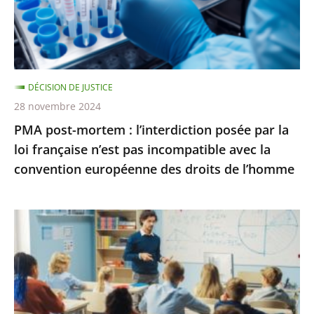
salle
par
pour
la
une
loi
conféren...
française
DÉCISION DE JUSTICE
n’est
28 novembre 2024
pas
PMA post-mortem : l’interdiction posée par la
incompatible
loi française n’est pas incompatible avec la
avec
convention européenne des droits de l’homme
la
convention
européenne
La
des
poursuite
droits
des
de
«
l’homme
groupes