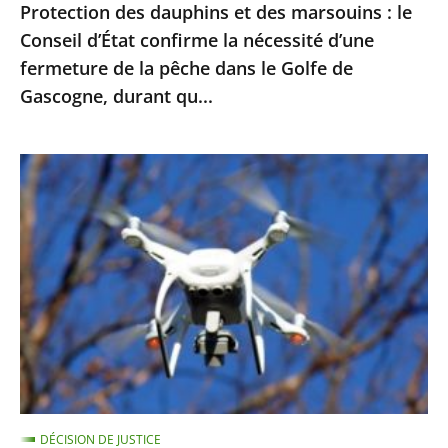
Protection des dauphins et des marsouins : le
nécessité
Conseil d’État confirme la nécessité d’une
d’une
fermeture de la pêche dans le Golfe de
fermeture
Gascogne, durant qu...
de
la
pêche
Exploitation
dans
des
le
images
Golfe
enregistrées
de
par
Gascogne,
drones
durant
pour
qu...
le
maintien
de
DÉCISION DE JUSTICE
l’ordre