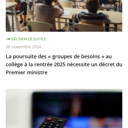
de
besoins
»
au
collège
DÉCISION DE JUSTICE
à
28 novembre 2024
la
La poursuite des « groupes de besoins » au
rentrée
collège à la rentrée 2025 nécessite un décret du
2025
Premier ministre
nécessite
un
décret
TNT
du
:
Premier
la
ministre
procédure
de