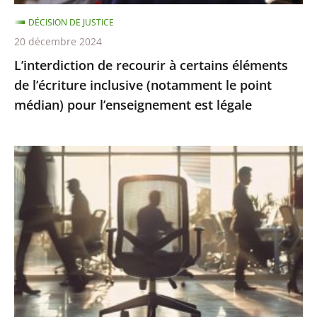
(notamment
DÉCISION DE JUSTICE
le
20 décembre 2024
point
L’interdiction de recourir à certains éléments
médian)
de l’écriture inclusive (notamment le point
pour
médian) pour l’enseignement est légale
l’enseignement
est
légale
Présomption
de
démission
en
cas
d’abandon
de
poste
: