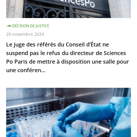
ne
suspend
pas
DÉCISION DE JUSTICE
le
29 novembre 2024
refus
Le juge des référés du Conseil d’État ne
du
suspend pas le refus du directeur de Sciences
directeur
Po Paris de mettre à disposition une salle pour
de
une conféren...
Sciences
Po
Paris
PMA
de
post-
mettre
mortem
à
:
disposition
l’interdiction
une
posée